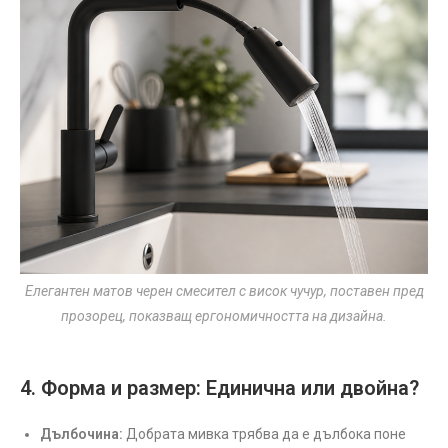
Елегантен матов черен смесител с висок чучур, поставен пред
прозорец, показващ ергономичността на дизайна.
4. Форма и размер: Единична или двойна?
Дълбочина:
Добрата мивка трябва да е дълбока поне