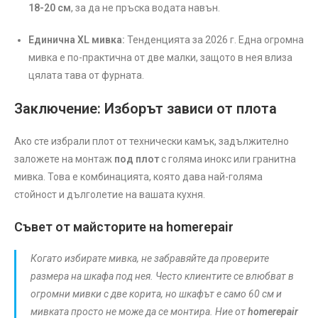
18-20 см
, за да не пръска водата навън.
Единична XL мивка:
Тенденцията за 2026 г. Една огромна
мивка е по-практична от две малки, защото в нея влиза
цялата тава от фурната.
Заключение: Изборът зависи от плота
Ако сте избрали плот от технически камък, задължително
заложете на монтаж
под плот
с голяма инокс или гранитна
мивка. Това е комбинацията, която дава най-голяма
стойност и дълголетие на вашата кухня.
Съвет от майсторите на homerepair
Когато избирате мивка, не забравяйте да проверите
размера на шкафа под нея. Често клиентите се влюбват в
огромни мивки с две корита, но шкафът е само 60 см и
мивката просто не може да се монтира. Ние от
homerepair