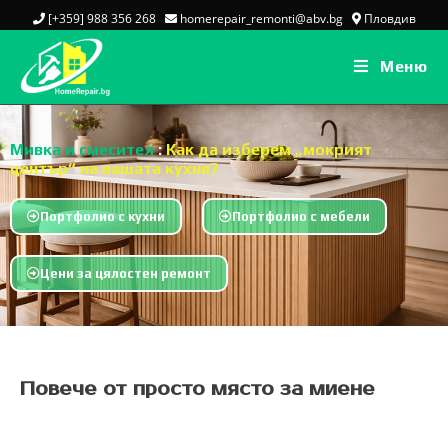
[+359] 988 356 268
homerepair_remonti@abv.bg
Пловдив
Меню
Мивка и смесител
:
Как да изберем „мокрият
център“ на вашата кухня?
Портфолио с кухни
Портфолио с мебели
Цени за цялостен ремонт
Повече от просто място за миене