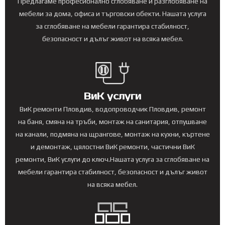
Предлагаме професионално сглобяване и разглобяване на
мебели за дома, офиса и търговски обекти. Нашата услуга
за сглобяване на мебели гарантира стабилност,
безопасност и дълъг живот на всяка мебел.
ВиК услуги
ВиК ремонти Пловдив, водопроводчик Пловдив, ремонт
на баня, смяна на тръби, монтаж на санитария, отпушване
на канали, подмяна на щрангове, монтаж на кухни, къртене
и демонтаж, цялостни ВиК ремонти, частични ВиК
ремонти, ВиК услуги до ключ.Нашата услуга за сглобяване на
мебели гарантира стабилност, безопасност и дълъг живот
на всяка мебел.