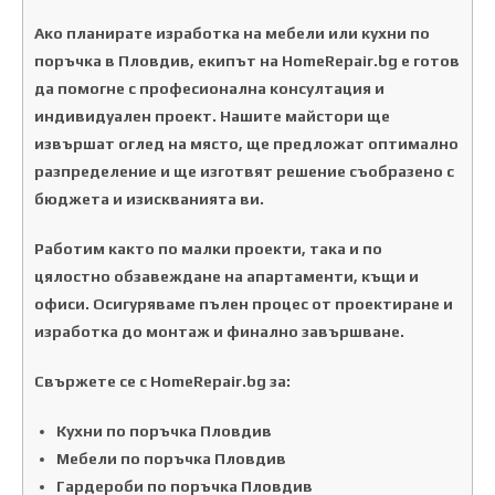
Ако планирате изработка на мебели или кухни по
поръчка в Пловдив, екипът на HomeRepair.bg е готов
да помогне с професионална консултация и
индивидуален проект. Нашите майстори ще
извършат оглед на място, ще предложат оптимално
разпределение и ще изготвят решение съобразено с
бюджета и изискванията ви.
Работим както по малки проекти, така и по
цялостно обзавеждане на апартаменти, къщи и
офиси. Осигуряваме пълен процес от проектиране и
изработка до монтаж и финално завършване.
Свържете се с HomeRepair.bg за:
Кухни по поръчка Пловдив
Мебели по поръчка Пловдив
Гардероби по поръчка Пловдив