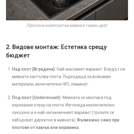
Луксозна композитна мивка в тъмен цвят
2. Видове монтаж: Естетика срещу
бюджет
Над плот (Вградена):
Най-масовият вариант. Бордът на
мивката застъпва плота. Подходяща за всякакви
материали, включително HPL ламинат.
Под плот (Undermount):
Мивката се монтира под
изрязания отвор на плота. Изглежда изключително
луксозно и е най-хигиеничният вариант (трохите се
забърсват директно в мивката).
Възможно само при
плотове от камък или керамика.