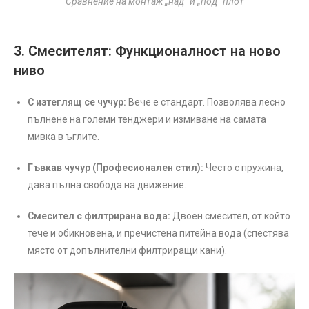
Сравнение на монтаж „над“ и „под“ плот
3. Смесителят: Функционалност на ново
ниво
С изтеглящ се чучур:
Вече е стандарт. Позволява лесно
пълнене на големи тенджери и измиване на самата
мивка в ъглите.
Гъвкав чучур (Професионален стил):
Често с пружина,
дава пълна свобода на движение.
Смесител с филтрирана вода:
Двоен смесител, от който
тече и обикновена, и пречистена питейна вода (спестява
място от допълнителни филтриращи кани).