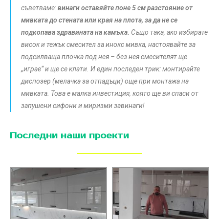
съветваме:
винаги оставяйте поне 5 см разстояние от
мивката до стената или края на плота, за да не се
подкопава здравината на камъка.
Също така, ако избирате
висок и тежък смесител за инокс мивка, настоявайте за
подсилваща плочка под нея – без нея смесителят ще
„играе“ и ще се клати. И един последен трик: монтирайте
диспозер (мелачка за отпадъци) още при монтажа на
мивката. Това е малка инвестиция, която ще ви спаси от
запушени сифони и миризми завинаги!
Последни наши проекти