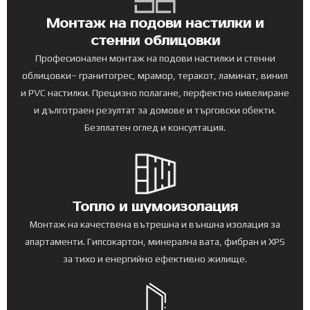
Монтаж на подови настилки и
стенни облицовки
Професионален монтаж на подови настилки и стенни
облицовки– гранитогрес, мрамор, теракот, ламинат, винил
и PVC настилки. Прецизно полагане, перфектно нивелиране
и дълготраен резултат за домове и търговски обекти.
Безплатен оглед и консултация.
Топло и шумоизолация
Монтаж на качествена вътрешна и външна изолация за
апартаменти. Гипсокартон, минерална вата, фибран и XPS
за тихо и енергийно ефективно жилище.