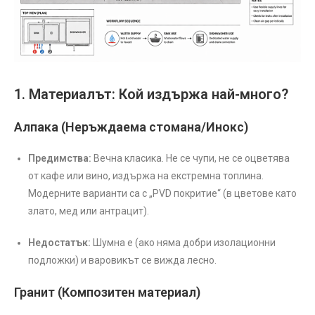
1. Материалът: Кой издържа най-много?
Алпака (Неръждаема стомана/Инокс)
Предимства:
Вечна класика. Не се чупи, не се оцветява
от кафе или вино, издържа на екстремна топлина.
Модерните варианти са с „PVD покритие“ (в цветове като
злато, мед или антрацит).
Недостатък:
Шумна е (ако няма добри изолационни
подложки) и варовикът се вижда лесно.
Гранит (Композитен материал)