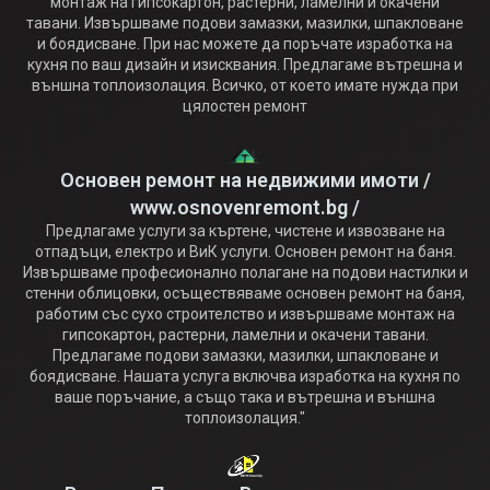
монтаж на гипсокартон, растерни, ламелни и окачени
тавани. Извършваме подови замазки, мазилки, шпакловане
и боядисване. При нас можете да поръчате изработка на
кухня по ваш дизайн и изисквания. Предлагаме вътрешна и
външна топлоизолация. Всичко, от което имате нужда при
цялостен ремонт
Основен ремонт на недвижими имоти /
www.osnovenremont.bg /
Предлагаме услуги за къртене, чистене и извозване на
отпадъци, електро и ВиК услуги. Основен ремонт на баня.
Извършваме професионално полагане на подови настилки и
стенни облицовки, осъществяваме основен ремонт на баня,
работим със сухо строителство и извършваме монтаж на
гипсокартон, растерни, ламелни и окачени тавани.
Предлагаме подови замазки, мазилки, шпакловане и
боядисване. Нашата услуга включва изработка на кухня по
ваше поръчание, а също така и вътрешна и външна
топлоизолация."