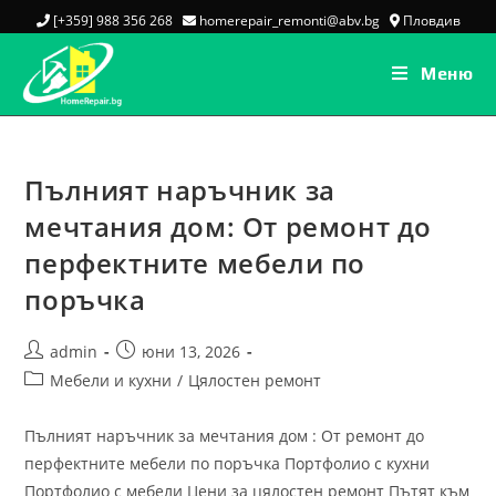
[+359] 988 356 268
homerepair_remonti@abv.bg
Пловдив
Меню
Пълният наръчник за
мечтания дом: От ремонт до
перфектните мебели по
поръчка
admin
юни 13, 2026
Мебели и кухни
/
Цялостен ремонт
Пълният наръчник за мечтания дом : От ремонт до
перфектните мебели по поръчка Портфолио с кухни
Портфолио с мебели Цени за цялостен ремонт Пътят към