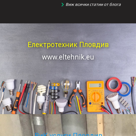
Виж всички статии от блога
Електротехник Пловдив
www.eltehnik.eu
ВиК услуги Пловдив