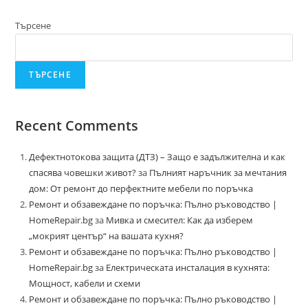
Търсене
ТЪРСЕНЕ
Recent Comments
Дефектнотокова защита (ДТЗ) – Защо е задължителна и как
спасява човешки живот?
за
Пълният наръчник за мечтания
дом: От ремонт до перфектните мебели по поръчка
Ремонт и обзавеждане по поръчка: Пълно ръководство |
HomeRepair.bg
за
Мивка и смесител: Как да изберем
„мокрият център“ на вашата кухня?
Ремонт и обзавеждане по поръчка: Пълно ръководство |
HomeRepair.bg
за
Електрическата инсталация в кухнята:
Мощност, кабели и схеми
Ремонт и обзавеждане по поръчка: Пълно ръководство |