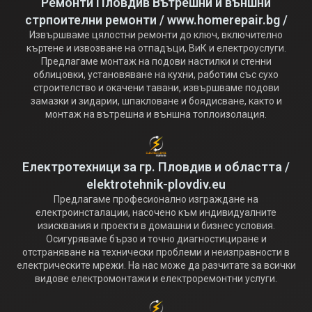
Ремонти Пловдив Вътрешни и външни
стрпоителни ремонти / www.homerepair.bg /
Извършваме цялостни ремонти до ключ, включително
къртене и извозване на отпадъци, ВиК и електроуслуги.
Предлагаме монтаж на подови настилки и стенни
облицовки, установяване на кухни, работим със сухо
строителство и окачени тавани, извършваме подови
замазки и зидарии, шпакловане и боядисване, както и
монтаж на вътрешна и външна топлоизолация.
Електротехници за гр. Пловдив и областта /
elektrotehnik-plovdiv.eu
Предлагаме професионално изграждане на
електроинсталации, насочено към индивидуалните
изисквания и проекти в домашни и бизнес условия.
Осигуряваме бързо и точно диагностициране и
отстраняване на технически проблеми и неизправности в
електрическите мрежи. На нас може да разчитате за всички
видове електромонтажи и електроремонтни услуги.