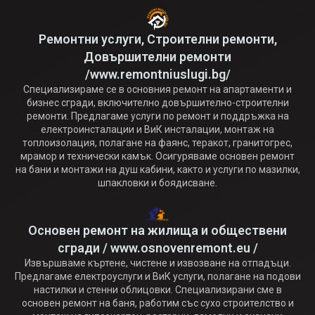
Ремонтни услуги, Строителни ремонти,
Довършителни ремонти
/www.remontniuslugi.bg/
Специализираме се в основния ремонт на апартаменти и
бизнес сгради, включително довършително-строителни
ремонти. Предлагаме услуги по ремонт и поддръжка на
електроинсталации и ВиК инсталации, монтаж на
топлоизолация, полагане на фаянс, теракот, гранитогрес,
мрамор и технически камък. Осигуряваме основен ремонт
на бани и монтажи на душ кабини, както и услуги по мазилки,
шпакловки и боядисване.
Основен ремонт на жилища и обществени
сгради / www.osnovenremont.eu /
Извършваме къртене, чистене и извозване на отпадъци.
Предлагаме електроуслуги и ВиК услуги, полагане на подови
настилки и стенни облицовки. Специализирани сме в
основен ремонт на баня, работим със сухо строителство и