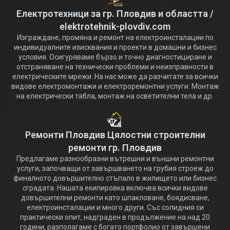
Електротехници за гр. Пловдив и областта /
elektrotehnik-plovdiv.com
Изграждане, промяна и ремонт на електроинсталации по
индивидуалните изисквания и проекти в домашни и бизнес
условия. Осигуряваме бързо и точно диагностициране и
отстраняване на технически проблеми и неизправности в
електрическите мрежи. На нас може да разчитате за всички
видове електромонтажи и електроремонтни услуги. Монтаж
на електрически табла, монтаж на осветителни тела и др.
Ремонти Пловдив Цялостни строителни
ремонти гр. Пловдив
Предлагаме разнообразни вътрешни и външни ремонтни
услуги, започващи от завършването на грубия строеж до
финалното довършително стъпало в жилището или бизнес
сградата. Нашата екипировка включва всички видове
довършителни ремонти като шпакловане, боядисване,
електроинсталации и много други. Със солидния си
практически опит, надграден в продължение на над 20
години, разполагаме с богато портфолио от завършени