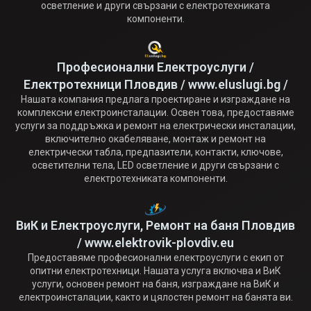
осветление и други свързани с електротехниката
компоненти.
Професионални Електроуслуги /
Електротехници Пловдив / www.eluslugi.bg /
Нашата компания предлага проектиране и изграждане на
комплексни електроинсталации. Освен това, предоставяме
услуги за поддръжка и ремонт на електрически инсталации,
включително окабеляване, монтаж и ремонт на
електрически табла, предпазители, контакти, ключове,
осветителни тела, LED осветление и други свързани с
електротехниката компоненти.
ВиК и Електроуслуги, Ремонт на баня Пловдив
/ www.elektrovik-plovdiv.eu
Предоставяме професионални електроуслуги с екип от
опитни електротехници. Нашата услуга включва и ВиК
услуги, основен ремонт на баня, изграждане на ВиК и
електроинсталации, както и цялостен ремонт на банята ви.