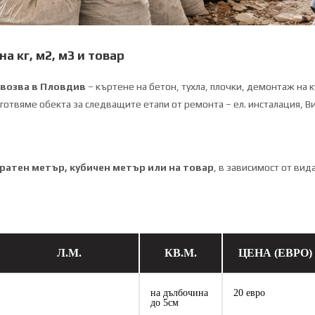
а кг, м2, м3 и товар
звозва в Пловдив
– къртене на бетон, тухла, плочки, демонтаж на 
готвяме обекта за следващите етапи от ремонта – ел. инсталация, 
дратен метър, кубичен метър или на товар
, в зависимост от вид
Л.М.
КВ.М.
ЦЕНА (ЕВРО)
на дълбочина
20 евро
до 5см