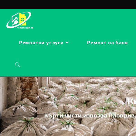
Ремонтни услуги
Ремонт на баня
К
Кърти чисти извозва Пловдив 