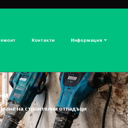
ремонт
Контакти
Информация
ни
озване на строителни отпадъци