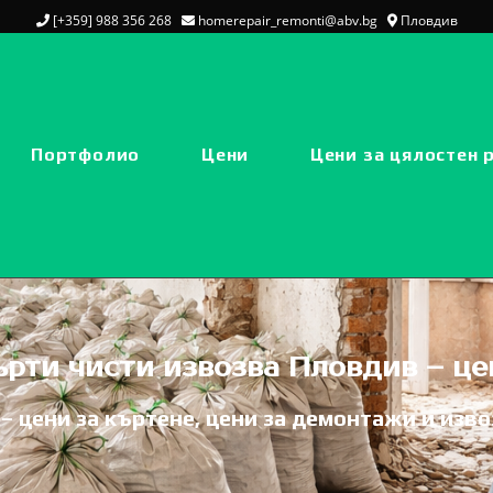
[+359] 988 356 268
homerepair_remonti@abv.bg
Пловдив
Портфолио
Цени
Цени за цялостен 
ърти чисти извозва Пловдив – це
– цени за къртене, цени за демонтажи и изв