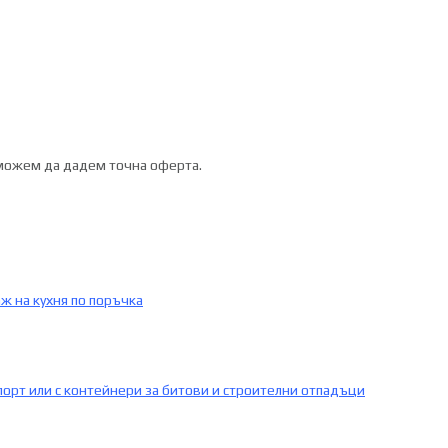
 можем да дадем точна оферта.
ж на кухня по поръчка
порт или с контейнери за битови и строителни отпадъци