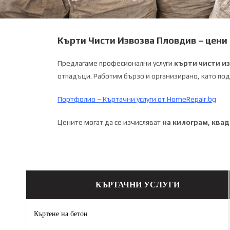
Кърти Чисти Извозва Пловдив – цени н
Предлагаме професионални услуги
кърти чисти и
отпадъци. Работим бързо и организирано, като под
Портфолио – Къртачни услуги от HomeRepair.bg
Цените могат да се изчисляват
на килограм, ква
КЪРТАЧНИ УСЛУГИ
Къртене на бетон