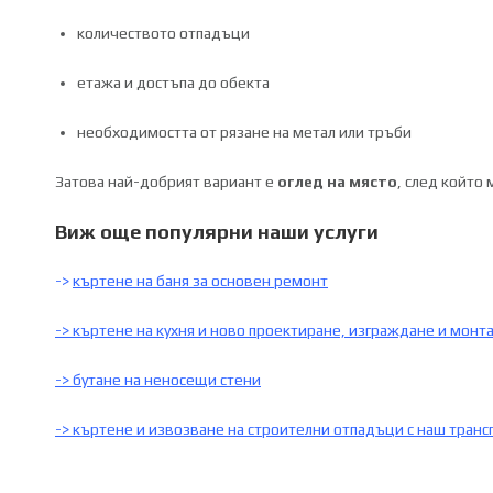
количеството отпадъци
етажа и достъпа до обекта
необходимостта от рязане на метал или тръби
Затова най-добрият вариант е
оглед на място
, след който
Виж още популярни наши услуги
->
къртене на баня за основен ремонт
->
къртене на кухня и ново проектиране, изграждане и монта
->
бутане на неносещи стени
->
къртене и извозване на строителни отпадъци с наш транс