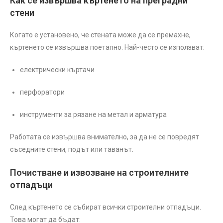
Как се извършва къртенето на преградни
стени
Когато е установено, че стената може да се премахне,
къртенето се извършва поетапно. Най-често се използват:
електрически къртачи
перфоратори
инструменти за рязане на метал и арматура
Работата се извършва внимателно, за да не се повредят
съседните стени, подът или таванът.
Почистване и извозване на строителните
отпадъци
След къртенето се събират всички строителни отпадъци.
Това могат да бъдат: