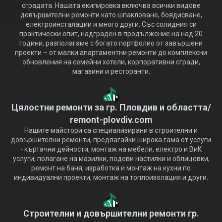
сградата. Нашата екипировка включва всички видове
довършителни ремонти като шпакловане, боядисване,
електроинсталации и много други. Със солидния си
практически опит, надграден в продължение на над 20
години, разполагаме с богато портфолио от завършени
проекти – от малки апартаментни ремонти до комплексни
обновления на семейни хотели, корпоративни сгради,
магазини и ресторанти.
Цялостни ремонти за гр. Пловдив и областта/
remont-plovdiv.com
Нашите майстори са специализирани в строителни и
довършителни ремонти, предлагайки широка гама от услуги
- къртачни дейности, монтаж на мебели, електро и ВиК
услуги, полагане на мазилки, подови настилки и облицовки,
ремонт на баня, изработка и монтаж на кухни по
индивидуални проекти, монтаж на топлоизолация и други.
Строителни и довършителни ремонти гр.