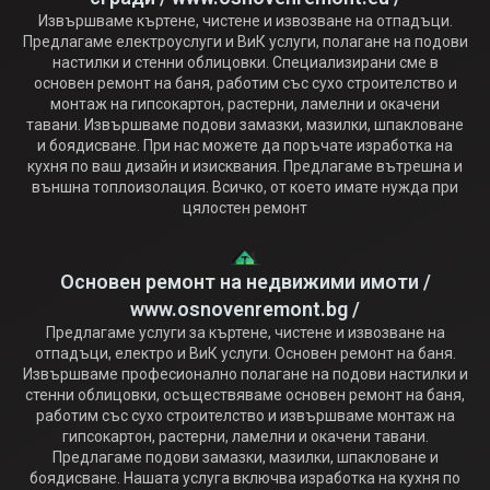
Извършваме къртене, чистене и извозване на отпадъци.
Предлагаме електроуслуги и ВиК услуги, полагане на подови
настилки и стенни облицовки. Специализирани сме в
основен ремонт на баня, работим със сухо строителство и
монтаж на гипсокартон, растерни, ламелни и окачени
тавани. Извършваме подови замазки, мазилки, шпакловане
и боядисване. При нас можете да поръчате изработка на
кухня по ваш дизайн и изисквания. Предлагаме вътрешна и
външна топлоизолация. Всичко, от което имате нужда при
цялостен ремонт
Основен ремонт на недвижими имоти /
www.osnovenremont.bg /
Предлагаме услуги за къртене, чистене и извозване на
отпадъци, електро и ВиК услуги. Основен ремонт на баня.
Извършваме професионално полагане на подови настилки и
стенни облицовки, осъществяваме основен ремонт на баня,
работим със сухо строителство и извършваме монтаж на
гипсокартон, растерни, ламелни и окачени тавани.
Предлагаме подови замазки, мазилки, шпакловане и
боядисване. Нашата услуга включва изработка на кухня по