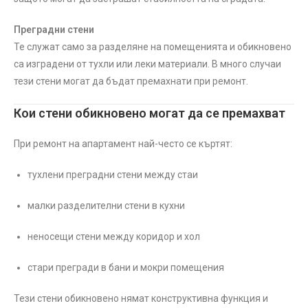
Преградни стени
Те служат само за разделяне на помещенията и обикновено
са изградени от тухли или леки материали. В много случаи
тези стени могат да бъдат премахнати при ремонт.
Кои стени обикновено могат да се премахват
При ремонт на апартамент най-често се къртят:
тухлени преградни стени между стаи
малки разделителни стени в кухни
неносещи стени между коридор и хол
стари прегради в бани и мокри помещения
Тези стени обикновено нямат конструктивна функция и