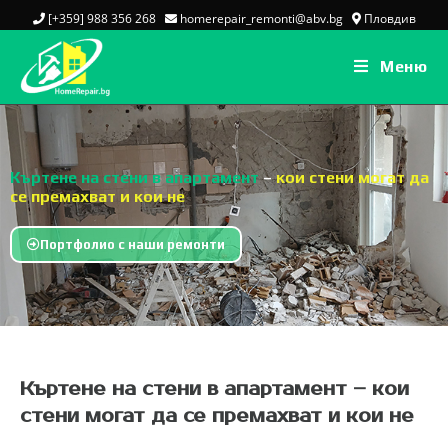
[+359] 988 356 268
homerepair_remonti@abv.bg
Пловдив
Меню
Къртене на стени в апартамент
–
кои стени могат да
се премахват и кои не
Портфолио с наши ремонти
Къртене на стени в апартамент – кои
стени могат да се премахват и кои не