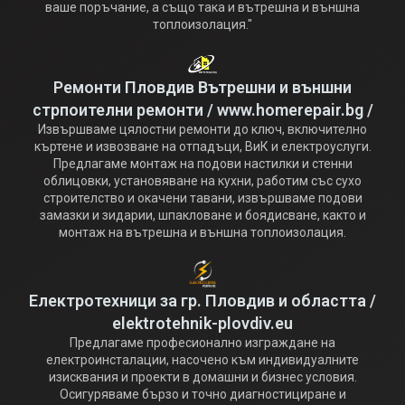
ваше поръчание, а също така и вътрешна и външна
топлоизолация."
Ремонти Пловдив Вътрешни и външни
стрпоителни ремонти / www.homerepair.bg /
Извършваме цялостни ремонти до ключ, включително
къртене и извозване на отпадъци, ВиК и електроуслуги.
Предлагаме монтаж на подови настилки и стенни
облицовки, установяване на кухни, работим със сухо
строителство и окачени тавани, извършваме подови
замазки и зидарии, шпакловане и боядисване, както и
монтаж на вътрешна и външна топлоизолация.
Електротехници за гр. Пловдив и областта /
elektrotehnik-plovdiv.eu
Предлагаме професионално изграждане на
електроинсталации, насочено към индивидуалните
изисквания и проекти в домашни и бизнес условия.
Осигуряваме бързо и точно диагностициране и