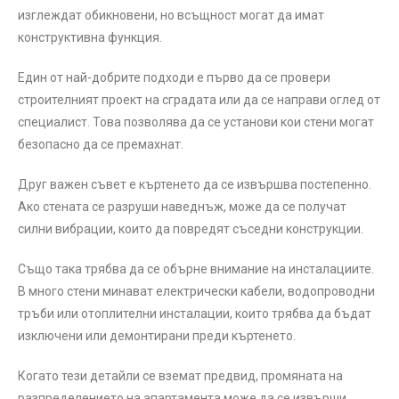
изглеждат обикновени, но всъщност могат да имат
конструктивна функция.
Един от най-добрите подходи е първо да се провери
строителният проект на сградата или да се направи оглед от
специалист. Това позволява да се установи кои стени могат
безопасно да се премахнат.
Друг важен съвет е къртенето да се извършва постепенно.
Ако стената се разруши наведнъж, може да се получат
силни вибрации, които да повредят съседни конструкции.
Също така трябва да се обърне внимание на инсталациите.
В много стени минават електрически кабели, водопроводни
тръби или отоплителни инсталации, които трябва да бъдат
изключени или демонтирани преди къртенето.
Когато тези детайли се вземат предвид, промяната на
разпределението на апартамента може да се извърши