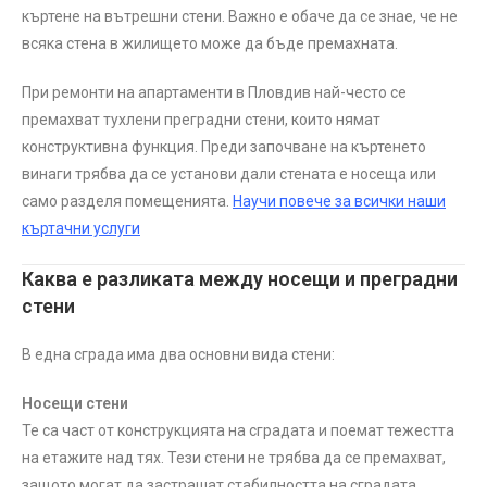
къртене на вътрешни стени. Важно е обаче да се знае, че не
всяка стена в жилището може да бъде премахната.
При ремонти на апартаменти в Пловдив най-често се
премахват тухлени преградни стени, които нямат
конструктивна функция. Преди започване на къртенето
винаги трябва да се установи дали стената е носеща или
само разделя помещенията.
Научи повече за всички наши
къртачни услуги
Каква е разликата между носещи и преградни
стени
В една сграда има два основни вида стени:
Носещи стени
Те са част от конструкцията на сградата и поемат тежестта
на етажите над тях. Тези стени не трябва да се премахват,
защото могат да застрашат стабилността на сградата.