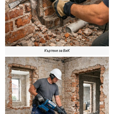
Къртене за ВиК