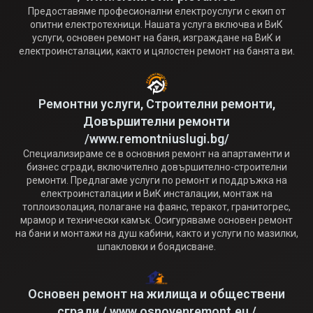
Предоставяме професионални електроуслуги с екип от
опитни електротехници. Нашата услуга включва и ВиК
услуги, основен ремонт на баня, изграждане на ВиК и
електроинсталации, както и цялостен ремонт на банята ви.
Ремонтни услуги, Строителни ремонти,
Довършителни ремонти
/www.remontniuslugi.bg/
Специализираме се в основния ремонт на апартаменти и
бизнес сгради, включително довършително-строителни
ремонти. Предлагаме услуги по ремонт и поддръжка на
електроинсталации и ВиК инсталации, монтаж на
топлоизолация, полагане на фаянс, теракот, гранитогрес,
мрамор и технически камък. Осигуряваме основен ремонт
на бани и монтажи на душ кабини, както и услуги по мазилки,
шпакловки и боядисване.
Основен ремонт на жилища и обществени
сгради / www.osnovenremont.eu /