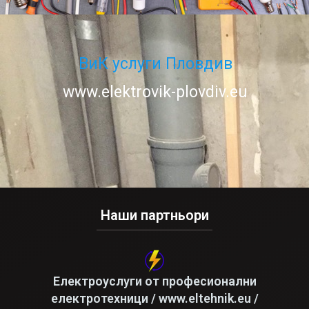
ВиК услуги Пловдив
www.elektrovik-plovdiv.eu
Наши партньори
Електроуслуги от професионални
електротехници / www.eltehnik.eu /