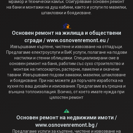
мрамор и технически камък. Осигуряваме основен ремонт
на бани и монтажи на душ кабини, както и услуги по мазилки,
шпакловки и боядисване.
Основен ремонт на жилища и обществени
сгради / www.osnovenremont.eu /
Извършваме къртене, чистене и извозване на отпадъци.
Предлагаме електроуслуги и ВиК услуги, полагане на подови
настилки и стенни облицовки. Специализирани сме в
основен ремонт на баня, работим със сухо строителство и
монтаж на гипсокартон, растерни, ламелни и окачени
тавани. Извършваме подови замазки, мазилки, шпакловане
и боядисване. При нас можете да поръчате изработка на
кухня по ваш дизайн и изисквания. Предлагаме вътрешна и
външна топлоизолация. Всичко, от което имате нужда при
цялостен ремонт
Основен ремонт на недвижими имоти /
www.osnovenremont.bg /
Предлагаме услуги за къртене, чистене и извозване на