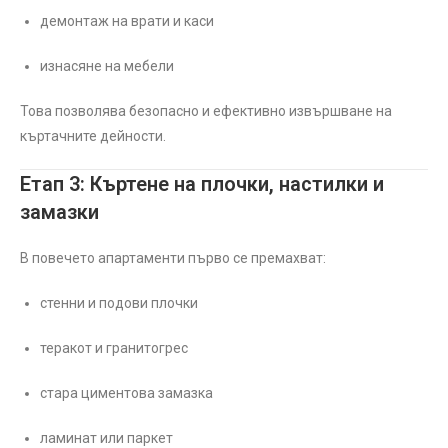
демонтаж на врати и каси
изнасяне на мебели
Това позволява безопасно и ефективно извършване на
къртачните дейности.
Етап 3: Къртене на плочки, настилки и
замазки
В повечето апартаменти първо се премахват:
стенни и подови плочки
теракот и гранитогрес
стара циментова замазка
ламинат или паркет