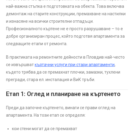
най-важна стъпка е подготовката на обекта. Това включва
демонтаж на старите конструкции, премахване на настилки
и изнасяне на всички строителни отпадъци.
Професионалното къртене не е просто разрушаване – то е
добре организиран процес, който подготвя апартамента за
следващите етапи от ремонта.
В практиката на ремонтните дейности в Пловдив най-често
се извършват
къртачни услуги при стари апартаменти
,
където трябва да се премахнат плочки, замазки, тухлени
прегради, стара ел. инсталация и ВиК тръби.
Етап 1: Оглед и планиране на къртенето
Преди да започне къртенето, винаги се прави оглед на
апартамента. На този етап се определя:
кои стени могат да се премахват