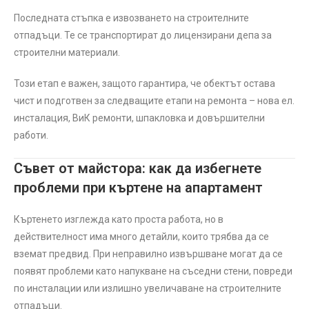
Последната стъпка е извозването на строителните
отпадъци. Те се транспортират до лицензирани депа за
строителни материали.
Този етап е важен, защото гарантира, че обектът остава
чист и подготвен за следващите етапи на ремонта – нова ел.
инсталация, ВиК ремонти, шпакловка и довършителни
работи.
Съвет от майстора: как да избегнете
проблеми при къртене на апартамент
Къртенето изглежда като проста работа, но в
действителност има много детайли, които трябва да се
вземат предвид. При неправилно извършване могат да се
появят проблеми като напукване на съседни стени, повреди
по инсталации или излишно увеличаване на строителните
отпадъци.