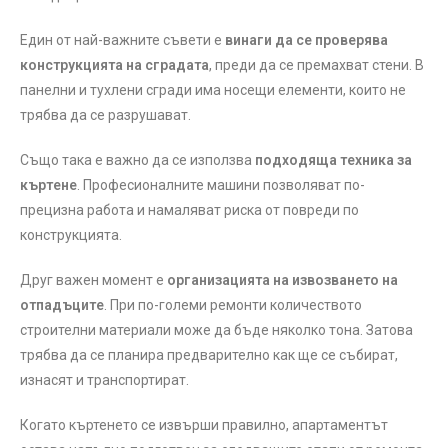
Един от най-важните съвети е
винаги да се проверява
конструкцията на сградата
, преди да се премахват стени. В
панелни и тухлени сгради има носещи елементи, които не
трябва да се разрушават.
Също така е важно да се използва
подходяща техника за
къртене
. Професионалните машини позволяват по-
прецизна работа и намаляват риска от повреди по
конструкцията.
Друг важен момент е
организацията на извозването на
отпадъците
. При по-големи ремонти количеството
строителни материали може да бъде няколко тона. Затова
трябва да се планира предварително как ще се събират,
изнасят и транспортират.
Когато къртенето се извърши правилно, апартаментът