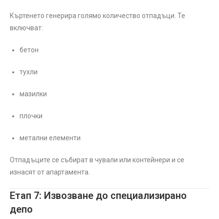
Къртенето генерира голямо количество отпадъци. Те
включват:
бетон
тухли
мазилки
плочки
метални елементи
Отпадъците се събират в чували или контейнери и се
изнасят от апартамента.
Етап 7: Извозване до специализирано
депо