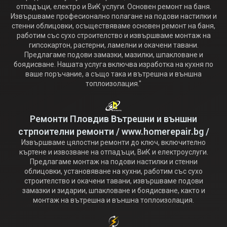
отпадъци, електро и ВиК услуги. Основен ремонт на баня.
Извършваме професионално полагане на подови настилки и
стенни облицовки, осъществяваме основен ремонт на баня,
работим със сухо строителство и извършваме монтаж на
гипсокартон, растерни, ламелни и окачени тавани.
Предлагаме подови замазки, мазилки, шпакловане и
боядисване. Нашата услуга включва изработка на кухня по
ваше поръчание, а също така и вътрешна и външна
топлоизолация."
Ремонти Пловдив Вътрешни и външни
стрпоителни ремонти / www.homerepair.bg /
Извършваме цялостни ремонти до ключ, включително
къртене и извозване на отпадъци, ВиК и електроуслуги.
Предлагаме монтаж на подови настилки и стенни
облицовки, установяване на кухни, работим със сухо
строителство и окачени тавани, извършваме подови
замазки и зидарии, шпакловане и боядисване, както и
монтаж на вътрешна и външна топлоизолация.