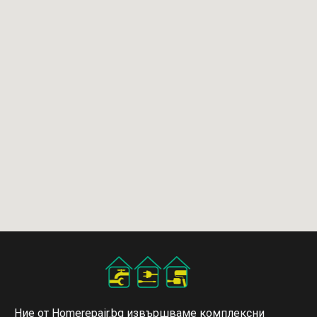
Ние от Homerepair.bg извършваме комплексни