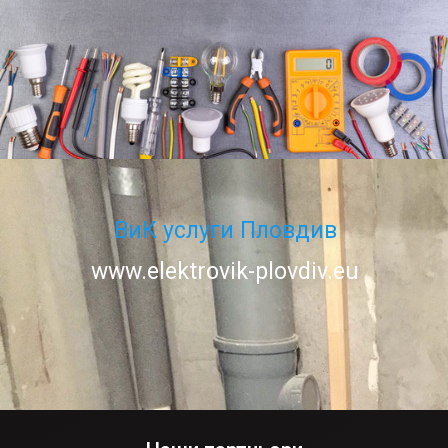
ВиК услуги Пловдив
www.elektrovik-plovdiv.eu