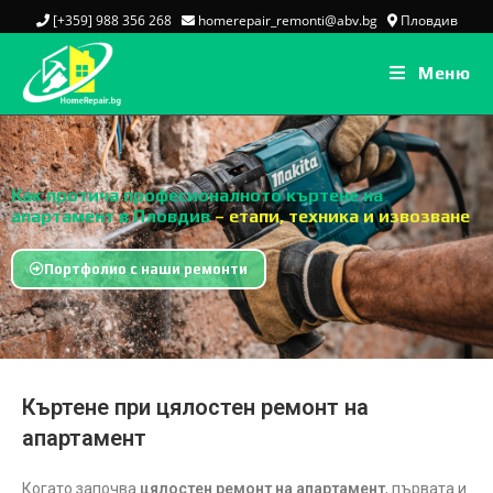
[+359] 988 356 268
homerepair_remonti@abv.bg
Пловдив
Меню
Как протича професионалното къртене на
апартамент в Пловдив
– етапи, техника и извозване
Портфолио с наши ремонти
Къртене при цялостен ремонт на
апартамент
Когато започва
цялостен ремонт на апартамент
, първата и