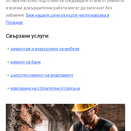
остава напълно подготвен за следващите етапи от ремонта
и всички довършителни работи могат да започнат без
забавяне.
Виж нашите цени за кърти чисти извозва в
Пловдив
Свързани услуги:
->
демонтаж и изхвърляне на мебели
->
ремонт на баня
->
цялостен ремонт на апартамент
->
извозване на строителни отпадъци