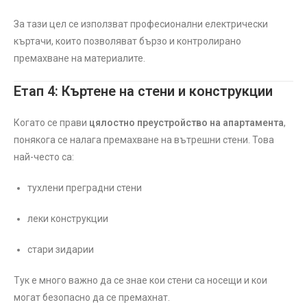
За тази цел се използват професионални електрически
къртачи, които позволяват бързо и контролирано
премахване на материалите.
Етап 4: Къртене на стени и конструкции
Когато се прави
цялостно преустройство на апартамента
,
понякога се налага премахване на вътрешни стени. Това
най-често са:
тухлени преградни стени
леки конструкции
стари зидарии
Тук е много важно да се знае кои стени са носещи и кои
могат безопасно да се премахнат.