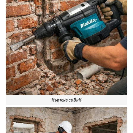
Къртене за ВиК