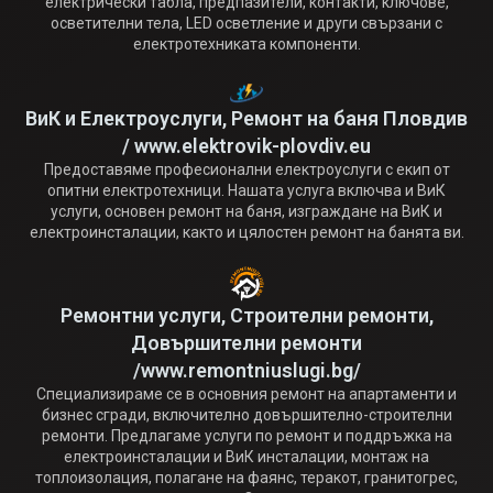
електрически табла, предпазители, контакти, ключове,
осветителни тела, LED осветление и други свързани с
електротехниката компоненти.
ВиК и Електроуслуги, Ремонт на баня Пловдив
/ www.elektrovik-plovdiv.eu
Предоставяме професионални електроуслуги с екип от
опитни електротехници. Нашата услуга включва и ВиК
услуги, основен ремонт на баня, изграждане на ВиК и
електроинсталации, както и цялостен ремонт на банята ви.
Ремонтни услуги, Строителни ремонти,
Довършителни ремонти
/www.remontniuslugi.bg/
Специализираме се в основния ремонт на апартаменти и
бизнес сгради, включително довършително-строителни
ремонти. Предлагаме услуги по ремонт и поддръжка на
електроинсталации и ВиК инсталации, монтаж на
топлоизолация, полагане на фаянс, теракот, гранитогрес,