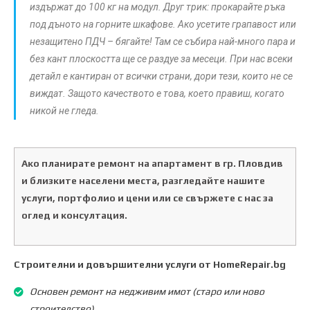
издържат до 100 кг на модул. Друг трик: прокарайте ръка
под дъното на горните шкафове. Ако усетите грапавост или
незащитено ПДЧ – бягайте! Там се събира най-много пара и
без кант плоскостта ще се раздуе за месеци. При нас всеки
детайл е кантиран от всички страни, дори тези, които не се
виждат. Защото качеството е това, което правиш, когато
никой не гледа.
Ако планирате ремонт на апартамент в гр. Пловдив
и близките населени места, разгледайте нашите
услуги, портфолио и цени или се свържете с нас за
оглед и консултация.
Строителни и довършителни услуги от HomeRepair.bg
Основен ремонт на недживим имот (старо или ново
строителство)