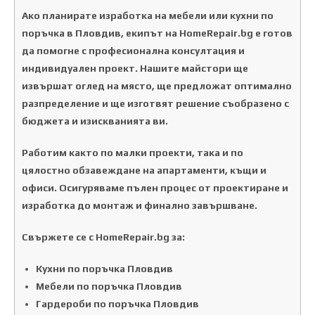
Ако планирате изработка на мебели или кухни по
поръчка в Пловдив, екипът на HomeRepair.bg е готов
да помогне с професионална консултация и
индивидуален проект. Нашите майстори ще
извършат оглед на място, ще предложат оптимално
разпределение и ще изготвят решение съобразено с
бюджета и изискванията ви.
Работим както по малки проекти, така и по
цялостно обзавеждане на апартаменти, къщи и
офиси. Осигуряваме пълен процес от проектиране и
изработка до монтаж и финално завършване.
Свържете се с HomeRepair.bg за:
Кухни по поръчка Пловдив
Мебели по поръчка Пловдив
Гардероби по поръчка Пловдив