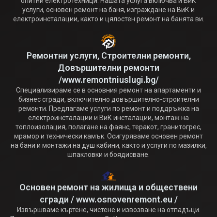
опитни електротехници. Нашата услуга включва и ВиК
услуги, основен ремонт на баня, изграждане на ВиК и
електроинсталации, както и цялостен ремонт на банята ви.
Ремонтни услуги, Строителни ремонти,
Довършителни ремонти
/www.remontniuslugi.bg/
Специализираме се в основния ремонт на апартаменти и
бизнес сгради, включително довършително-строителни
ремонти. Предлагаме услуги по ремонт и поддръжка на
електроинсталации и ВиК инсталации, монтаж на
топлоизолация, полагане на фаянс, теракот, гранитогрес,
мрамор и технически камък. Осигуряваме основен ремонт
на бани и монтажи на душ кабини, както и услуги по мазилки,
шпакловки и боядисване.
Основен ремонт на жилища и обществени
сгради / www.osnovenremont.eu /
Извършваме къртене, чистене и извозване на отпадъци.