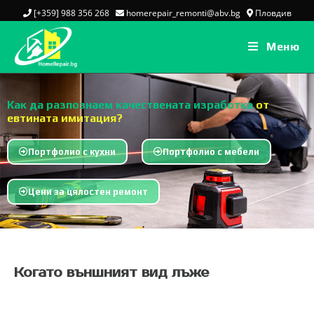
[+359] 988 356 268
homerepair_remonti@abv.bg
Пловдив
Меню
Как да разпознаем качествената изработка
от
евтината имитация?
Портфолио с кухни
Портфолио с мебели
Цени за цялостен ремонт
Когато външният вид лъже