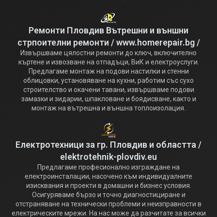
Ремонти Пловдив Вътрешни и външни
стрпоителни ремонти / www.homerepair.bg /
Извършваме цялостни ремонти до ключ, включително
къртене и извозване на отпадъци, ВиК и електроуслуги.
Предлагаме монтаж на подови настилки и стенни
облицовки, установяване на кухни, работим със сухо
строителство и окачени тавани, извършваме подови
замазки и зидарии, шпакловане и боядисване, както и
монтаж на вътрешна и външна топлоизолация.
Електротехници за гр. Пловдив и областта /
elektrotehnik-plovdiv.eu
Предлагаме професионално изграждане на
електроинсталации, насочено към индивидуалните
изисквания и проекти в домашни и бизнес условия.
Осигуряваме бързо и точно диагностициране и
отстраняване на технически проблеми и неизправности в
електрическите мрежи. На нас може да разчитате за всички