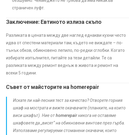
безшумно. Чекмеджето не трябва да има никакъв
страничен луфт.
Заключение: Евтиното излиза скъпо
Разликата в цената между две наглед еднакви кухни често
идва от спестени материали там, където не виждате – по-
тънък обков, обикновено лепило, по-редки сглобки. Когато
избирате изпълнител, питайте за тези детайли. Те са
разликата между ремонт веднъж в живота и ремонт на
всеки 5 години.
Съвет от майсторите на homerepair
Искате ли най-лесния тест за качество? Отворете горния
шкаф на мострата и вижте окачвачите (планките, на които
виси шкафът). Ние от
homerepair
никога не оставяме
шкафовете да „висят“ на обикновени винтове през гърба.
Използваме регулируеми стоманени окачвачи, които