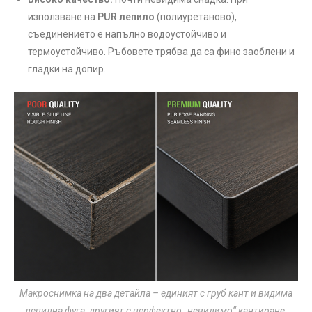
използване на
PUR лепило
(полиуретаново),
съединението е напълно водоустойчиво и
термоустойчиво. Ръбовете трябва да са фино заоблени и
гладки на допир.
Макроснимка на два детайла – единият с груб кант и видима
лепилна фуга, другият с перфектно „невидимо“ кантиране.