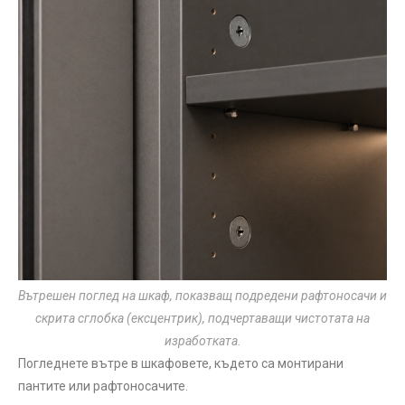
Вътрешен поглед на шкаф, показващ подредени рафтоносачи и
скрита сглобка (ексцентрик), подчертаващи чистотата на
изработката.
Погледнете вътре в шкафовете, където са монтирани
пантите или рафтоносачите.