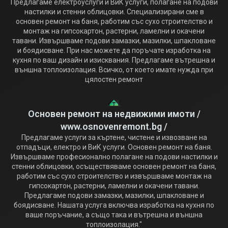
Предлагаме електроуслуги и ВиК услуги, полагане на подови
настилки и стенни облицовки. Специализирани сме в
основен ремонт на баня, работим със сухо строителство и
монтаж на гипсокартон, растерни, ламелни и окачени
тавани. Извършваме подови замазки, мазилки, шпакловане
и боядисване. При нас можете да поръчате изработка на
кухня по ваш дизайн и изисквания. Предлагаме вътрешна и
външна топлоизолация. Всичко, от което имате нужда при
цялостен ремонт
Основен ремонт на недвижими имоти /
www.osnovenremont.bg /
Предлагаме услуги за къртене, чистене и извозване на
отпадъци, електро и ВиК услуги. Основен ремонт на баня.
Извършваме професионално полагане на подови настилки и
стенни облицовки, осъществяваме основен ремонт на баня,
работим със сухо строителство и извършваме монтаж на
гипсокартон, растерни, ламелни и окачени тавани.
Предлагаме подови замазки, мазилки, шпакловане и
боядисване. Нашата услуга включва изработка на кухня по
ваше поръчание, а също така и вътрешна и външна
топлоизолация."