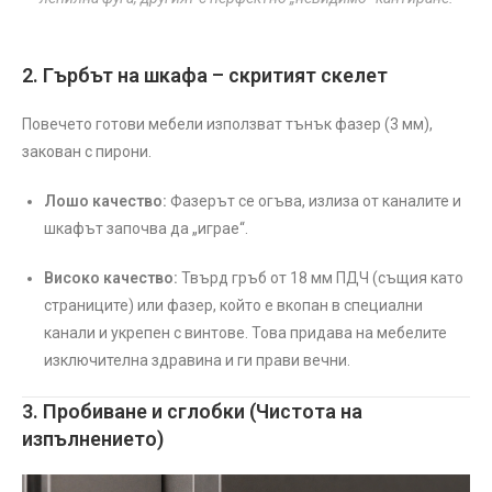
2. Гърбът на шкафа – скритият скелет
Повечето готови мебели използват тънък фазер (3 мм),
закован с пирони.
Лошо качество:
Фазерът се огъва, излиза от каналите и
шкафът започва да „играе“.
Високо качество:
Твърд гръб от 18 мм ПДЧ (същия като
страниците) или фазер, който е вкопан в специални
канали и укрепен с винтове. Това придава на мебелите
изключителна здравина и ги прави вечни.
3. Пробиване и сглобки (Чистота на
изпълнението)