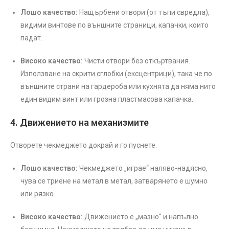
Лошо качество:
Нащърбени отвори (от тъпи свредла),
видими винтове по външните страници, капачки, които
падат.
Високо качество:
Чисти отвори без откъртвания.
Използване на скрити сглобки (ексцентрици), така че по
външните страни на гардероба или кухнята да няма нито
един видим винт или грозна пластмасова капачка.
4. Движението на механизмите
Отворете чекмеджето докрай и го пуснете.
Лошо качество:
Чекмеджето „играе“ наляво-надясно,
чува се триене на метал в метал, затварянето е шумно
или рязко.
Високо качество:
Движението е „мазно“ и напълно