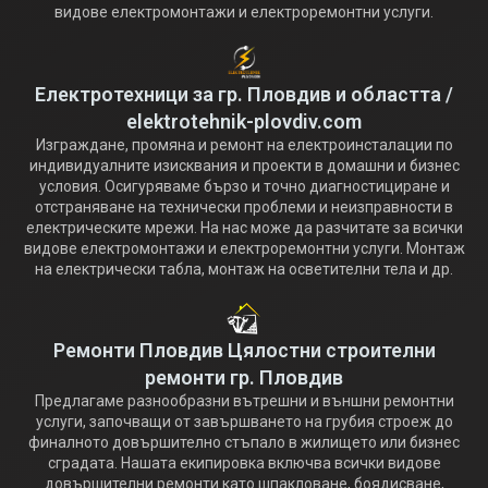
видове електромонтажи и електроремонтни услуги.
Електротехници за гр. Пловдив и областта /
elektrotehnik-plovdiv.com
Изграждане, промяна и ремонт на електроинсталации по
индивидуалните изисквания и проекти в домашни и бизнес
условия. Осигуряваме бързо и точно диагностициране и
отстраняване на технически проблеми и неизправности в
електрическите мрежи. На нас може да разчитате за всички
видове електромонтажи и електроремонтни услуги. Монтаж
на електрически табла, монтаж на осветителни тела и др.
Ремонти Пловдив Цялостни строителни
ремонти гр. Пловдив
Предлагаме разнообразни вътрешни и външни ремонтни
услуги, започващи от завършването на грубия строеж до
финалното довършително стъпало в жилището или бизнес
сградата. Нашата екипировка включва всички видове
довършителни ремонти като шпакловане, боядисване,