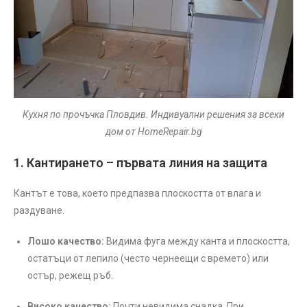
Кухня по прочъчка Пловдив. Индивуални решения за всеки
дом от HomeRepair.bg
1. Кантирането – първата линия на защита
Кантът е това, което предпазва плоскостта от влага и
раздуване.
Лошо качество:
Видима фуга между канта и плоскостта,
остатъци от лепило (често чернеещи с времето) или
остър, режещ ръб.
Високо качество:
Почти невидима снадка. При