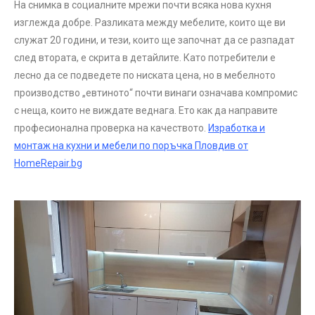
На снимка в социалните мрежи почти всяка нова кухня
изглежда добре. Разликата между мебелите, които ще ви
служат 20 години, и тези, които ще започнат да се разпадат
след втората, е скрита в детайлите. Като потребители е
лесно да се подведете по ниската цена, но в мебелното
производство „евтиното“ почти винаги означава компромис
с неща, които не виждате веднага. Ето как да направите
професионална проверка на качеството.
Изработка и
монтаж на кухни и мебели по поръчка Пловдив от
HomeRepair.bg