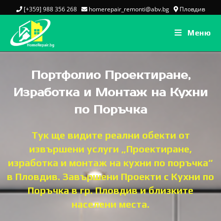
[+359] 988 356 268
homerepair_remonti@abv.bg
Пловдив
Меню
Портфолио Проектиране,
Изработка и Монтаж на Кухни
по Поръчка
Тук ще видите реални обекти от
извършени услуги „Проектиране,
изработка и монтаж на кухни по поръчка“
в Пловдив. Завършени Проекти с Кухни по
Поръчка в гр. Пловдив и близките
населени места.