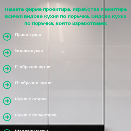
Нашата фирма проектира, изработва и монтира
всички видове кухни по поръчка. Видове кухни
по поръчка, които изработваме:
Прави кухни
Ъглови кухни
Г-образни кухни
П-образни кухни
Кухни с остров
Кухни с полуостров