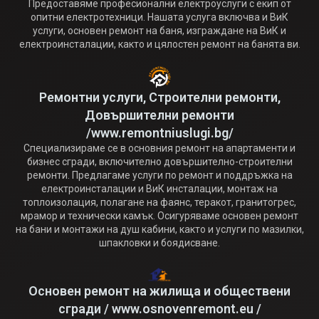
Предоставяме професионални електроуслуги с екип от
опитни електротехници. Нашата услуга включва и ВиК
услуги, основен ремонт на баня, изграждане на ВиК и
електроинсталации, както и цялостен ремонт на банята ви.
Ремонтни услуги, Строителни ремонти,
Довършителни ремонти
/www.remontniuslugi.bg/
Специализираме се в основния ремонт на апартаменти и
бизнес сгради, включително довършително-строителни
ремонти. Предлагаме услуги по ремонт и поддръжка на
електроинсталации и ВиК инсталации, монтаж на
топлоизолация, полагане на фаянс, теракот, гранитогрес,
мрамор и технически камък. Осигуряваме основен ремонт
на бани и монтажи на душ кабини, както и услуги по мазилки,
шпакловки и боядисване.
Основен ремонт на жилища и обществени
сгради / www.osnovenremont.eu /