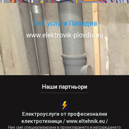
ВиК услуги Пловдив
www.elektrovik-plovdiv.eu
Наши партньори
Електроуслуги от професионални
електротехници / www.eltehnik.eu /
Ние сме специализирани в проектирането и изграждането