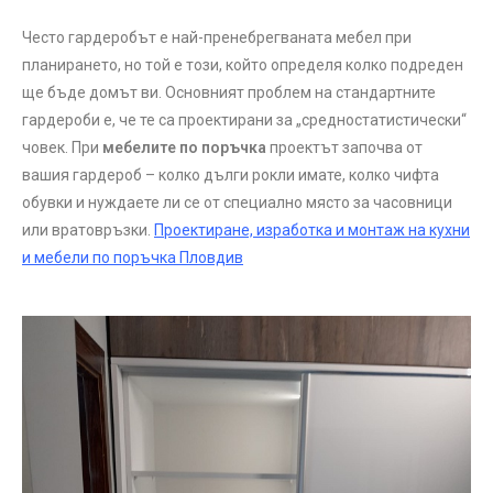
Често гардеробът е най-пренебрегваната мебел при
планирането, но той е този, който определя колко подреден
ще бъде домът ви. Основният проблем на стандартните
гардероби е, че те са проектирани за „средностатистически“
човек. При
мебелите по поръчка
проектът започва от
вашия гардероб – колко дълги рокли имате, колко чифта
обувки и нуждаете ли се от специално място за часовници
или вратовръзки.
Проектиране, изработка и монтаж на кухни
и мебели по поръчка Пловдив