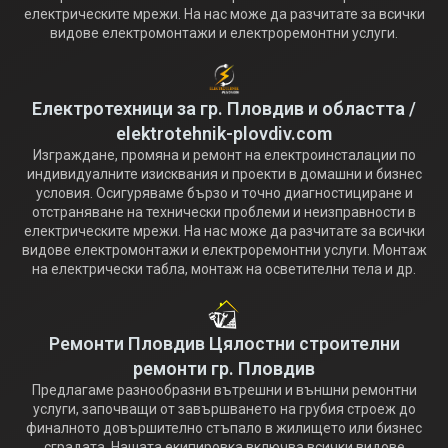
електрическите мрежи. На нас може да разчитате за всички
видове електромонтажи и електроремонтни услуги.
Електротехници за гр. Пловдив и областта /
elektrotehnik-plovdiv.com
Изграждане, промяна и ремонт на електроинсталации по
индивидуалните изисквания и проекти в домашни и бизнес
условия. Осигуряваме бързо и точно диагностициране и
отстраняване на технически проблеми и неизправности в
електрическите мрежи. На нас може да разчитате за всички
видове електромонтажи и електроремонтни услуги. Монтаж
на електрически табла, монтаж на осветителни тела и др.
Ремонти Пловдив Цялостни строителни
ремонти гр. Пловдив
Предлагаме разнообразни вътрешни и външни ремонтни
услуги, започващи от завършването на грубия строеж до
финалното довършително стъпало в жилището или бизнес
сградата. Нашата екипировка включва всички видове