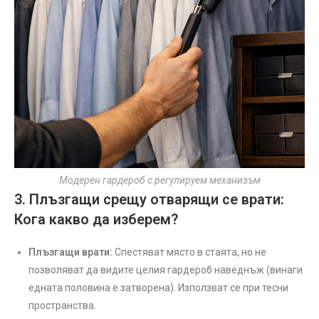
Модерен гардероб с регулируем механизъм
3. Плъзгащи срещу отварящи се врати:
Кога какво да изберем?
Плъзгащи врати:
Спестяват място в стаята, но не
позволяват да видите целия гардероб наведнъж (винаги
едната половина е затворена). Използват се при тесни
пространства.