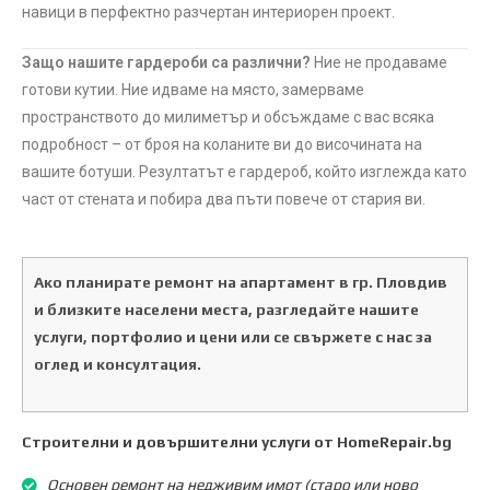
навици в перфектно разчертан интериорен проект.
Защо нашите гардероби са различни?
Ние не продаваме
готови кутии. Ние идваме на място, замерваме
пространството до милиметър и обсъждаме с вас всяка
подробност – от броя на коланите ви до височината на
вашите ботуши. Резултатът е гардероб, който изглежда като
част от стената и побира два пъти повече от стария ви.
Ако планирате ремонт на апартамент в гр. Пловдив
и близките населени места, разгледайте нашите
услуги, портфолио и цени или се свържете с нас за
оглед и консултация.
Строителни и довършителни услуги от HomeRepair.bg
Основен ремонт на недживим имот (старо или ново