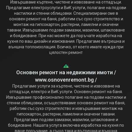
Извършваме къртене, чистене и извозване на отпадъци.
Предлагаме електроуслуги и ВиК услуги, полагане на подови
настилки и стенни облицовки. Специализирани сме в
основен ремонт на баня, работим със сухо строителство и
монтаж на гипсокартон, растерни, ламелни и окачени
тавани. Извършваме подови замазки, мазилки, шпакловане
и боядисване. При нас можете да поръчате изработка на
кухня по ваш дизайн и изисквания. Предлагаме вътрешна и
външна топлоизолация. Всичко, от което имате нужда при
цялостен ремонт
Основен ремонт на недвижими имоти /
www.osnovenremont.bg /
Предлагаме услуги за къртене, чистене и извозване на
отпадъци, електро и ВиК услуги. Основен ремонт на баня.
Извършваме професионално полагане на подови настилки и
стенни облицовки, осъществяваме основен ремонт на баня,
работим със сухо строителство и извършваме монтаж на
гипсокартон, растерни, ламелни и окачени тавани.
Предлагаме подови замазки, мазилки, шпакловане и
боядисване. Нашата услуга включва изработка на кухня по
ваше поръчание, а също така и вътрешна и външна