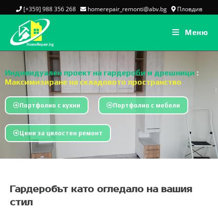
[+359] 988 356 268
homerepair_remonti@abv.bg
Пловдив
Меню
Индивидуален проект на гардероби и дрешници
:
Максимизиране на складовото пространство
Портфолио с кухни
Портфолио с мебели
Цени за цялостен ремонт
Гардеробът като огледало на вашия
стил