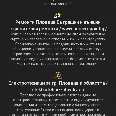
топлоизолация."
Ремонти Пловдив Вътрешни и външни
стрпоителни ремонти / www.homerepair.bg /
Извършваме цялостни ремонти до ключ, включително
къртене и извозване на отпадъци, ВиК и електроуслуги.
Предлагаме монтаж на подови настилки и стенни
облицовки, установяване на кухни, работим със сухо
строителство и окачени тавани, извършваме подови
замазки и зидарии, шпакловане и боядисване, както и
монтаж на вътрешна и външна топлоизолация.
Електротехници за гр. Пловдив и областта /
elektrotehnik-plovdiv.eu
Предлагаме професионално изграждане на
електроинсталации, насочено към индивидуалните
изисквания и проекти в домашни и бизнес условия.
Осигуряваме бързо и точно диагностициране и
отстраняване на технически проблеми и неизправности в