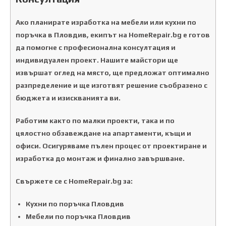
Ако планирате изработка на мебели или кухни по
поръчка в Пловдив, екипът на HomeRepair.bg е готов
да помогне с професионална консултация и
индивидуален проект. Нашите майстори ще
извършат оглед на място, ще предложат оптимално
разпределение и ще изготвят решение съобразено с
бюджета и изискванията ви.
Работим както по малки проекти, така и по
цялостно обзавеждане на апартаменти, къщи и
офиси. Осигуряваме пълен процес от проектиране и
изработка до монтаж и финално завършване.
Свържете се с HomeRepair.bg за:
Кухни по поръчка Пловдив
Мебели по поръчка Пловдив