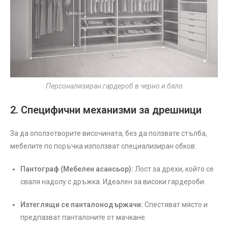
Персонализиран гардероб в черно и бяло
2. Специфични механизми за дрешници
За да оползотворите височината, без да ползвате стълба,
мебелите по поръчка използват специализиран обков:
Пантограф (Мебелен асансьор):
Лост за дрехи, който се
сваля надолу с дръжка. Идеален за високи гардероби.
Изтеглящи се панталонодържачи:
Спестяват място и
предпазват панталоните от мачкане.