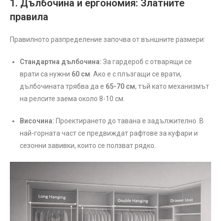
1. Дълбочина и ергономия: Златните
правила
Правилното разпределение започва от външните размери:
Стандартна дълбочина:
За гардероб с отварящи се
врати са нужни
60 см
. Ако е с плъзгащи се врати,
дълбочината трябва да е
65-70 см
, тъй като механизмът
на релсите заема около 8-10 см.
Височина:
Проектирането до тавана е задължително. В
най-горната част се предвиждат рафтове за куфари и
сезонни завивки, които се ползват рядко.