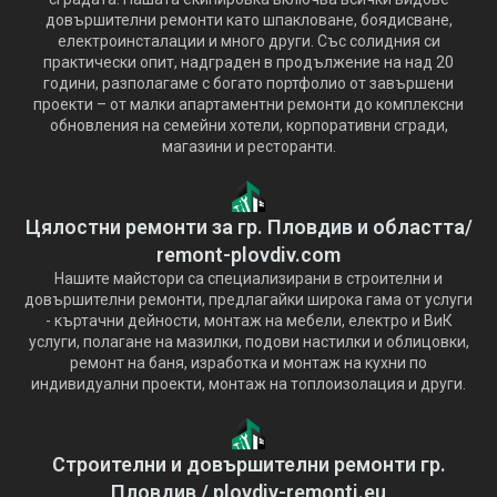
довършителни ремонти като шпакловане, боядисване,
електроинсталации и много други. Със солидния си
практически опит, надграден в продължение на над 20
години, разполагаме с богато портфолио от завършени
проекти – от малки апартаментни ремонти до комплексни
обновления на семейни хотели, корпоративни сгради,
магазини и ресторанти.
Цялостни ремонти за гр. Пловдив и областта/
remont-plovdiv.com
Нашите майстори са специализирани в строителни и
довършителни ремонти, предлагайки широка гама от услуги
- къртачни дейности, монтаж на мебели, електро и ВиК
услуги, полагане на мазилки, подови настилки и облицовки,
ремонт на баня, изработка и монтаж на кухни по
индивидуални проекти, монтаж на топлоизолация и други.
Строителни и довършителни ремонти гр.
Пловдив / plovdiv-remonti.eu