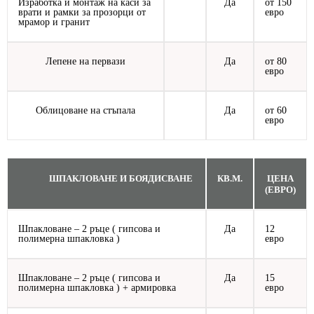
Изработка и монтаж на каси за
Да
от 150
врати и рамки за прозорци от
евро
мрамор и гранит
Лепене на первази
Да
от 80
евро
Облицоване на стъпала
Да
от 60
евро
ШПАКЛОВАНЕ И БОЯДИСВАНЕ
КВ.М.
ЦЕНА
(ЕВРО)
Шпакловане – 2 ръце ( гипсова и
Да
12
полимерна шпакловка )
евро
Шпакловане – 2 ръце ( гипсова и
Да
15
полимерна шпакловка ) + армировка
евро