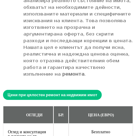
анализира реалното състояние на имота,
обхватът на необходимите дейности,
използваните материали и специфичните
изисквания на клиента. Това позволява
изготвянето на прозрачна и
аргументирана оферта, без скрити
разходи и последващи корекции в цената.
Нашата цел е клиентът да получи ясна,
реалистична и надеждна ценова оценка,
която отразява действителния обем
работа и гарантира качествено
изпълнение на
ремонта
.
Цени при цялостен ремонт на недвижим имот
ОГЛЕДИ
БР.
ЦЕНА (ЕВРО)
Оглед и консултация
Безплатно