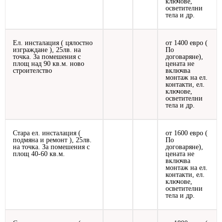
ключове,
осветителни
тела и др.
Ел. инсталация ( цялостно
от 1400 евро (
изграждане ), 25лв. на
По
точка. За помешения с
договаряне),
площ над 90 кв.м. ново
цената не
строителство
включва
монтаж на ел.
контакти, ел.
ключове,
осветителни
тела и др.
Стара ел. инсталация (
от 1600 евро (
подмяна и ремонт ), 25лв.
По
на точка. За помешения с
договаряне),
площ 40-60 кв.м.
цената не
включва
монтаж на ел.
контакти, ел.
ключове,
осветителни
тела и др.