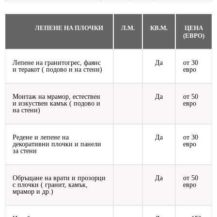
ЛЕПЕНЕ НА ПЛОЧКИ
Л.М.
КВ.М.
ЦЕНА
(ЕВРО)
Лепене на гранитогрес, фаянс
Да
от 30
и теракот ( подово и на стени)
евро
Монтаж на мрамор, естествен
Да
от 50
и изкуствен камък ( подово и
евро
на стени)
Редене и лепене на
Да
от 30
декоративни плочки и панели
евро
за стени
Обръщане на врати и прозорци
Да
от 50
с плочки ( гранит, камък,
евро
мрамор и др.)