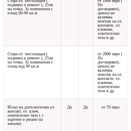
Стара ел. инсталация (
от 1800 евро (
подмяна и ремонт ), 25лв.
По
на точка. За помешения с
договаряне),
площ 60-90 кв.м.
цената не
включва
монтаж на ел.
контакти, ел.
ключове,
осветителни
тела и др.
Стара ел. инсталация (
от 2000 евро (
подмяна и ремонт ), 25лв.
По
на точка. За помешения с
договаряне),
площ над 90 кв.м.
цената не
включва
монтаж на ел.
контакти, ел.
ключове,
осветителни
тела и др.
Излаз на допълнителен ел.
Да
Да
от 70 евро
контакт, ел. ключ,
осветително тяло ( с
къртене и рязане на
канали)