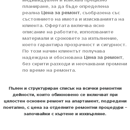
индивидуален и изисква прецизно
планиране, за да бъде определена
реална
Цена за ремонт
, съобразена със
състоянието на имота и изискванията на
клиента. Офертата включва ясно
описание на работите, използваните
материали и сроковете за изпълнение,
което гарантира прозрачност и сигурност.
По този начин клиентът получава
надеждна и обоснована
Цена за ремонт
,
без скрити разходи и неочаквани промени
по време на ремонта.
Пълен и структуриран списък на всички ремонтни
дейности, които обикновено се включват при
цялостен основен ремонт на апартамент, подредени
поетапно, с цена за отделните ремонтни процедури -
започвайки с къртене и изхвърляне.