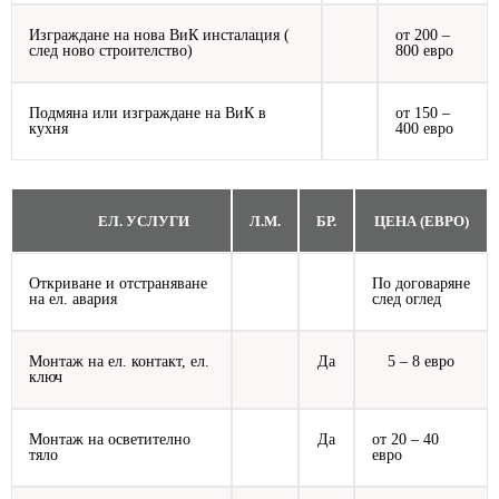
Изграждане на нова ВиК инсталация (
от 200 –
след ново строителство)
800 евро
Подмяна или изграждане на ВиК в
от 150 –
кухня
400 евро
ЕЛ. УСЛУГИ
Л.М.
БР.
ЦЕНА (ЕВРО)
Откриване и отстраняване
По договаряне
на ел. авария
след оглед
Монтаж на ел. контакт, ел.
Да
5 – 8 евро
ключ
Монтаж на осветително
Да
от 20 – 40
тяло
евро