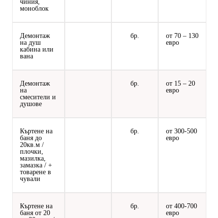
чиния,
моноблок
Демонтаж
бр.
от 70 – 130
на душ
евро
кабина или
вана
Демонтаж
бр.
от 15 – 20
на
евро
смесители и
душове
Къртене на
бр.
от 300-500
баня до
евро
20кв.м /
плочки,
мазилка,
замазка / +
товарене в
чували
Къртене на
бр.
от 400-700
баня от 20
евро