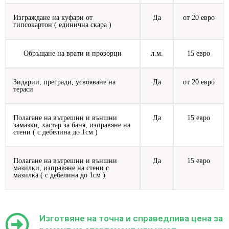
Изграждане на куфари от
Да
от 20 евро
гипсокартон ( единична скара )
Обръщане на врати и прозорци
л.м.
15 евро
Зидарии, прегради, усвояване на
Да
от 20 евро
тераси
Полагане на вътрешни и външни
Да
15 евро
замазки, хастар за баня, изправяне на
стени ( с дебелина до 1см )
Полагане на вътрешни и външни
Да
15 евро
мазилки, изправяне на стени с
мазилка ( с дебелина до 1см )
Изготвяне на точна и справедлива цена за