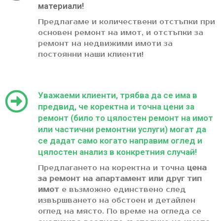
материали!
Предлагаме и количествени отстъпки при
основен ремонт на имот, и отстъпки за
ремонт на недвижими имоти за
постоянни наши клиенти!
Уважаеми клиенти, трябва да се има в
предвид, че коректна и точна цени за
ремонт (било то цялостен ремонт на имот
или частични ремонтни услуги) могат да
се дадат само когато направим оглед и
цялостен анализ в конкретния случай!
Предлагането на коректна и точна
цена
за ремонт на апартамент или друг тип
имот
е възможно единствено след
извършването на обстоен и детайлен
оглед на място. По време на огледа се