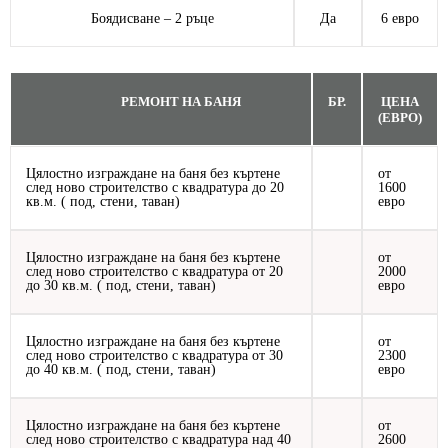
Боядисване – 2 ръце
Да
6 евро
РЕМОНТ НА БАНЯ
БР.
ЦЕНА
(ЕВРО)
Цялостно изграждане на баня без къртене
от
след ново строителство с квадратура до 20
1600
кв.м. ( под, стени, таван)
евро
Цялостно изграждане на баня без къртене
от
след ново строителство с квадратура от 20
2000
до 30 кв.м. ( под, стени, таван)
евро
Цялостно изграждане на баня без къртене
от
след ново строителство с квадратура от 30
2300
до 40 кв.м. ( под, стени, таван)
евро
Цялостно изграждане на баня без къртене
от
след ново строителство с квадратура над 40
2600