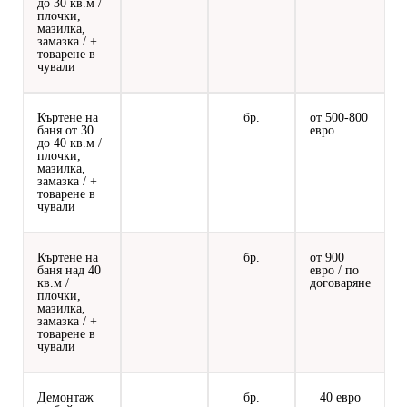
до 30 кв.м /
плочки,
мазилка,
замазка / +
товарене в
чували
Къртене на
бр.
от 500-800
баня от 30
евро
до 40 кв.м /
плочки,
мазилка,
замазка / +
товарене в
чували
Къртене на
бр.
от 900
баня над 40
евро / по
кв.м /
договаряне
плочки,
мазилка,
замазка / +
товарене в
чували
Демонтаж
бр.
40 евро