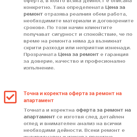
оферта, в която всяка дейност е описана
конкретно. Така определената
Цена за
ремонт
отразява реалния обем работа,
необходимите материали и договорените
срокове. По този начин клиентите
получават сигурност и спокойствие, че по
време на ремонта няма да възникнат
скрити разходи или неприятни изненади.
Прозрачната
Цена за ремонт
е гаранция
за доверие, качество и професионално
изпълнение.
Точна и коректна оферта за ремонт на
апартамент
Точната и коректна
оферта за ремонт на
апартамент
се изготвя след детайлен
оглед и внимателен анализ на всички
необходими дейности. Всеки ремонт е