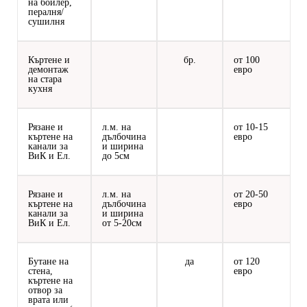
на бойлер,
пералня/
сушилня
Къртене и
бр.
от 100
демонтаж
евро
на стара
кухня
Рязане и
л.м. на
от 10-15
къртене на
дълбочина
евро
канали за
и ширина
ВиК и Ел.
до 5см
Рязане и
л.м. на
от 20-50
къртене на
дълбочина
евро
канали за
и ширина
ВиК и Ел.
от 5-20см
Бутане на
да
от 120
стена,
евро
къртене на
отвор за
врата или