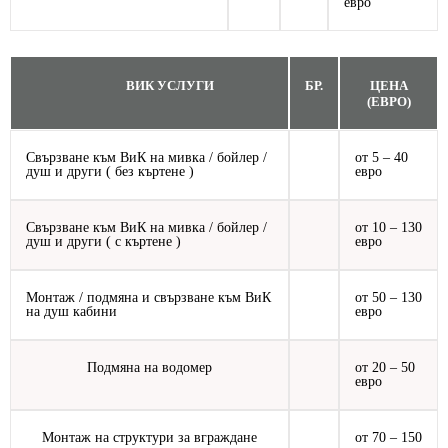
евро
ВИК УСЛУГИ
БР.
ЦЕНА
(ЕВРО)
Свързване към ВиК на мивка / бойлер /
от 5 – 40
душ и други ( без къртене )
евро
Свързване към ВиК на мивка / бойлер /
от 10 – 130
душ и други ( с къртене )
евро
Монтаж / подмяна и свързване към ВиК
от 50 – 130
на душ кабини
евро
Подмяна на водомер
от 20 – 50
евро
Монтаж на структури за вграждане
от 70 – 150