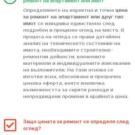
ремонт на апартамент или имот
Определянето на коректна и точна
цена
за ремонт на апартамент или друг тип
имот
се извършва единствено след
подробен и прецизен оглед на място. В
процеса на огледа се прави детайлен
анализ на техническото състояние на
имота, необходимите строително-
ремонтни дейности, вложените
материали и индивидуалните изисквания
на възложителя. На тази основа се
изготвя ясна, обоснована и прозрачна
ценова оферта, която изключва
възможността за скрити разходи и
непредвидени промени в крайната цена.
Защо цената за ремонт се определя след
оглед?