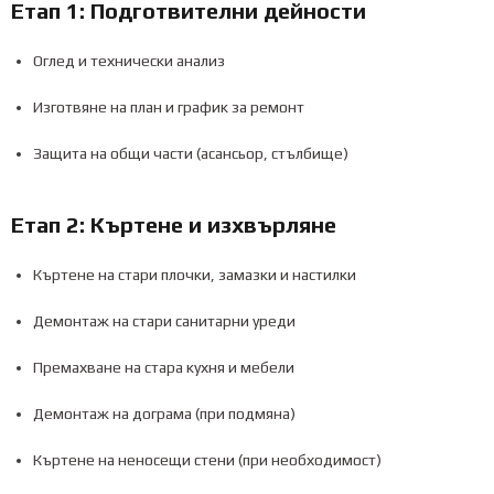
Етап 1: Подготвителни дейности
Оглед и технически анализ
Изготвяне на план и график за ремонт
Защита на общи части (асансьор, стълбище)
Етап 2: Къртене и изхвърляне
Къртене на стари плочки, замазки и настилки
Демонтаж на стари санитарни уреди
Премахване на стара кухня и мебели
Демонтаж на дограма (при подмяна)
Къртене на неносещи стени (при необходимост)