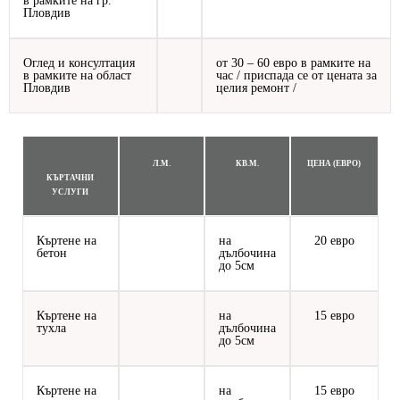
в рамките на гр.
Пловдив
Оглед и консултация
от 30 – 60 евро в рамките на
в рамките на област
час / приспада се от цената за
Пловдив
целия ремонт /
Л.М.
КВ.М.
ЦЕНА (ЕВРО)
КЪРТАЧНИ
УСЛУГИ
Къртене на
на
20 евро
бетон
дълбочина
до 5см
Къртене на
на
15 евро
тухла
дълбочина
до 5см
Къртене на
на
15 евро