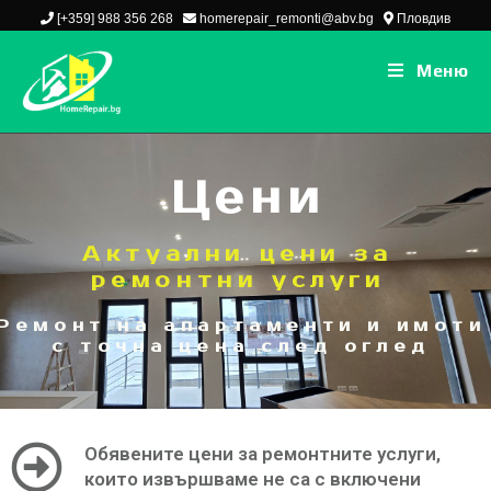
[+359] 988 356 268
homerepair_remonti@abv.bg
Пловдив
Меню
Цени
Актуални цени за
ремонтни услуги
Ремонт на апартаменти и имоти
с точна цена след оглед
Обявените цени за ремонтните услуги,
които извършваме не са с включени