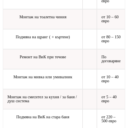
евро
Монтаж на тоалетна чиния
от 10 – 60
евро
Подмяна на щранг ( + къртене)
от 80 – 150
евро
Ремонт на ВиК при течове
По
договаряне
Монтаж на мивка или умивалник
от 10 – 40
евро
Монтаж на смесител за кухня / за баня /
от 5 – 40
душ система
евро
Подмяна на ВиК на стара баня
от 220 –
500 евро