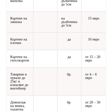
мазилка
дълбочина
до 5см
Къртене на
на
15 евро
замазка
дълбочина
до 5см
Къртене на
да
10 евро
плочки
Къртене на
да
от 15 – 20
гипсокартон
евро
Товарене в
бр.
от 4 – 6
чували до
евро
25кг и
изнасяне до
контейнер
Демонтаж
бр.
от 20 – 50
на мивка,
евро
тоалетна