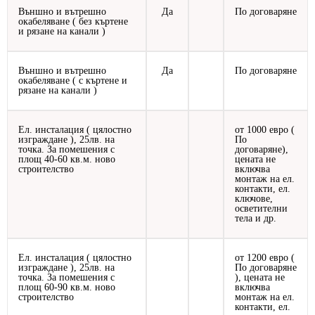
Външно и вътрешно
Да
По договаряне
окабеляване ( без къртене
и рязане на канали )
Външно и вътрешно
Да
По договаряне
окабеляване ( с къртене и
рязане на канали )
Ел. инсталация ( цялостно
от 1000 евро (
изграждане ), 25лв. на
По
точка. За помешения с
договаряне),
площ 40-60 кв.м. ново
цената не
строителство
включва
монтаж на ел.
контакти, ел.
ключове,
осветителни
тела и др.
Ел. инсталация ( цялостно
от 1200 евро (
изграждане ), 25лв. на
По договаряне
точка. За помешения с
), цената не
площ 60-90 кв.м. ново
включва
строителство
монтаж на ел.
контакти, ел.