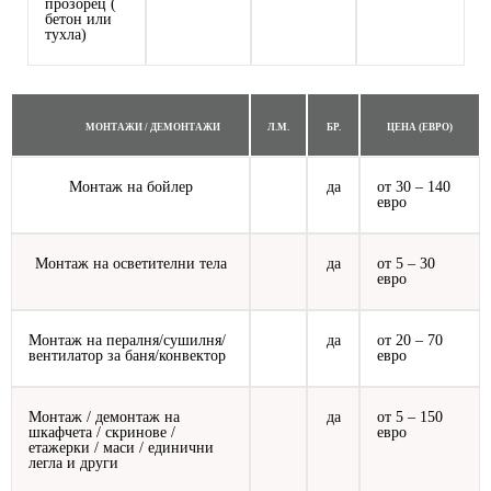
прозорец (
бетон или
тухла)
МОНТАЖИ / ДЕМОНТАЖИ
Л.М.
БР.
ЦЕНА (ЕВРО)
Монтаж на бойлер
да
от 30 – 140
евро
Монтаж на осветителни тела
да
от 5 – 30
евро
Монтаж на пералня/сушилня/
да
от 20 – 70
вентилатор за баня/конвектор
евро
Монтаж / демонтаж на
да
от 5 – 150
шкафчета / скринове /
евро
етажерки / маси / единични
легла и други