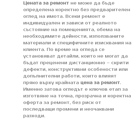
Цената за ремонт
не може да бъде
определена коректно без предварителен
оглед на имота. Всеки ремонт е
индивидуален и зависи от реалното
състояние на помещенията, обема на
необходимите дейности, използваните
материали и специфичните изисквания на
клиента. По време на огледа се
установяват детайли, които не могат да
бъдат преценени дистанционно – скрити
дефекти, конструктивни особености или
допълнителни работи, които влияят
пряко върху крайната
цена за ремонт
.
Именно затова огледът е ключов етап за
изготвяне на точна, прозрачна и коректна
оферта за ремонт, без риск от
последващи промени и неочаквани
разходи.