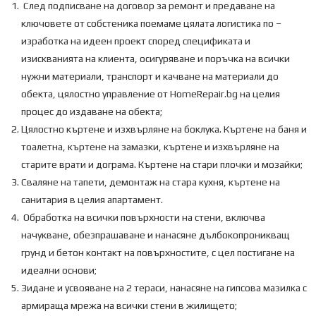
След подписване на договор за ремонт и предаване на
ключовете от собстеника поемаме цялата логистика по –
изработка на идеен проект според спецификата и
изискванията на клиента, осигуряване и поръчка на всички
нужни материали, транспорт и качване на материали до
обекта, цялостно управление от HomeRepair.bg на целия
процес до издаване на обекта;
Цялостно къртене и изхвърляне на боклука. Къртене на баня и
тоалетна, къртене на замазки, къртене и изхвърляне на
старите врати и дограма. Къртене на стари плочки и мозайки;
Сваляне на тапети, демонтаж на стара кухня, къртене на
санитария в целия апартамент.
Обработка на всички повърхности на стени, включва
начукване, обезпрашаване и нанасяне дълбокопроникващ
грунд и бетон контакт на повърхностите, с цел постигане на
идеални основи;
Зидане и усвояване на 2 тераси, нанасяне на гипсова мазилка с
армираща мрежа на всички стени в жилището;