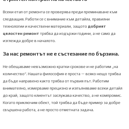
Всеки етап от ремонта се проверява преди преминаване към
следващия. Работи се с внимание към детайла, правилни
технологии и качествени материали, защото
добрият
цялостен ремонт
трябва да издържи години, а не само да
изглежда добре в началото.
За нас ремонтът не е състезание по бързина.
Не обещаваме невъзможно кратки срокове и не работим „на
количество“. Нашата философия е проста — всяко нещо трябва
да бъде направено както трябва от първия път. Работим
внимателно, измерваме прецизно и изпълняваме всеки детайл
до край, защото клиентът заслужава качество, а не компромис.
Когато приключим обект, той трябва да бъде пример за добре
свършена работа, а не просто отметната задача.