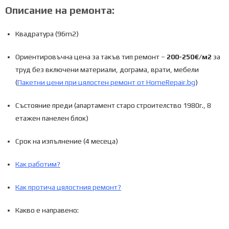
Описание на ремонта:
Квадратура (96m2)
Ориентировъчна цена за такъв тип ремонт –
200-250€/м2
за
труд
без включени материали, дограма, врати, мебели
(
Пакетни цени при цялостен ремонт от HomeRepair.bg
)
Състояние преди (апартамент старо строителство 1980г., 8
етажен панелен блок)
Срок на изпълнение (4 месеца)
Как работим?
Как протича цялостния ремонт?
Какво е направено: