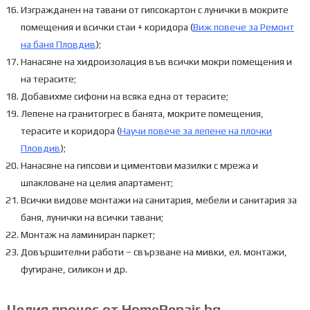
Изгражданен на тавани от гипсокартон с лунички в мокрите
помещения и всички стаи + коридора (
Виж повече за Ремонт
на баня Пловдив
);
Нанасяне на хидроизолация във всички мокри помещения и
на терасите;
Добавихме сифони на всяка една от терасите;
Лепене на гранитогрес в банята, мокрите помещения,
терасите и коридора (
Научи повече за лепене на плочки
Пловдив
);
Нанасяне на гипсови и циментови мазилки с мрежа и
шпакловане на целия апартамент;
Всички видове монтажи на санитария, мебели и санитария за
баня, лунички на всички тавани;
Монтаж на ламиниран паркет;
Довършителни работи – свързване на мивки, ел. монтажи,
фугиране, силикон и др.
Целия процес от HomeRepair.bg