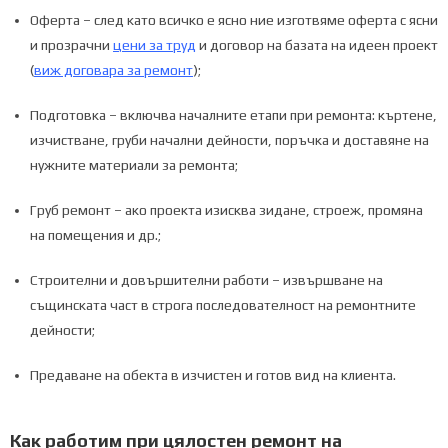
Оферта – след като всичко е ясно ние изготвяме оферта с ясни
и прозрачни
цени за труд
и договор на базата на идеен проект
(
виж договара за ремонт
);
Подготовка – включва началните етапи при ремонта: къртене,
изчистване, груби начални дейности, поръчка и доставяне на
нужните материали за ремонта;
Груб ремонт – ако проекта изисква зидане, строеж, промяна
на помещения и др.;
Строителни и довършителни работи – извършване на
същинската част в строга последователност на ремонтните
дейности;
Предаване на обекта в изчистен и готов вид на клиента.
Как работим при цялостен ремонт на