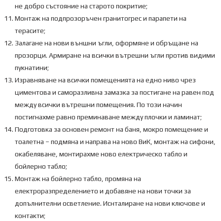
не добро състояние на старото покритие;
Монтаж на подпрозоръчен гранитогрес и парапети на
терасите;
Залагане на нови външни ъгли, оформяне и обръщане на
прозорци. Армиране на всички вътрешни ъгли против видими
пукнатини;
Изравняване на всички помещенията на едно ниво чрез
циментова и саморазливна замазка за постигане на равен под
между всички вътрешни помещения. По този начин
постигнахме равно преминаване между плочки и ламинат;
Подготовка за основен ремонт на баня, мокро помещение и
тоалетна – подмяна и направа на ново ВиК, монтаж на сифони,
окабеляване, монтирахме ново електрическо табло и
бойлерно табло;
Монтаж на бойлерно табло, промяна на
електроразпределението и добавяне на нови точки за
допълнителни осветление. Иснталиране на нови ключове и
контакти;