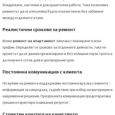
боядисване, настилки и довършителни работи. Това позволява
ремонтът да се изпълнява бързо и качествено без забавяне
между отделните етапи.
Реалистични срокове за ремонт
Всеки
ремонт на апартамент
започва с планиране и ясен
график. Определят се срокове за отделните дейности, така че
проектът да се движи организирано и без излишни паузи. Целта е
да получите готов дом в договорения срок.
Постоянна комуникация с клиента
По време на ремонта поддържаме постоянна връзка с клиента –
информация за напредъка, съдействие при избор на материали и
навременни решения. Прозрачната комуникация предотвратява
грешки и гарантира очаквания резултат.
Стриктен контрол на качеството