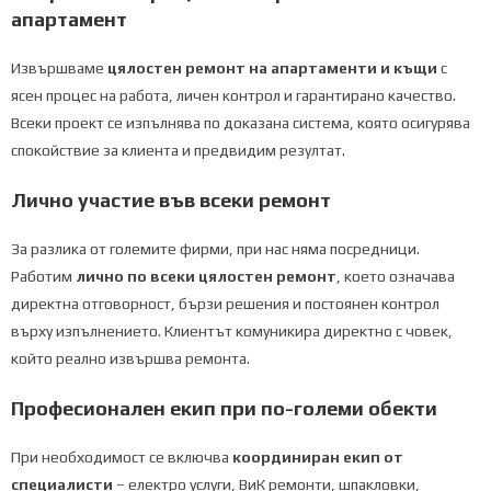
апартамент
Извършвамe
цялостен ремонт на апартаменти и къщи
с
ясен процес на работа, личен контрол и гарантирано качество.
Всеки проект се изпълнява по доказана система, която осигурява
спокойствие за клиента и предвидим резултат.
Лично участие във всеки ремонт
За разлика от големите фирми, при нас няма посредници.
Работим
лично по всеки цялостен ремонт
, което означава
директна отговорност, бързи решения и постоянен контрол
върху изпълнението. Клиентът комуникира директно с човек,
който реално извършва ремонта.
Професионален екип при по-големи обекти
При необходимост се включва
координиран екип от
специалисти
– електро услуги, ВиК ремонти, шпакловки,