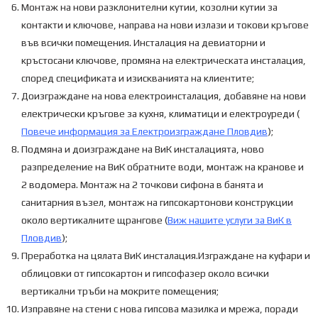
Монтаж на нови разклонителни кутии, козолни кутии за
контакти и ключове, направа на нови излази и токови кръгове
във всички помещения. Инсталация на девиаторни и
кръстосани ключове, промяна на електрическата инсталация,
според спецификата и изискванията на клиентите;
Доизграждане на нова електроинсталация, добавяне на нови
електрически кръгове за кухня, климатици и електроуреди (
Повече информация за Електроизграждане Пловдив
);
Подмяна и доизграждане на ВиК инсталацията, ново
разпределение на ВиК обратните води, монтаж на кранове и
2 водомера. Монтаж на 2 точкови сифона в банята и
санитарния възел, монтаж на гипсокартонови конструкции
около вертикалните щрангове (
Виж нашите услуги за ВиК в
Пловдив
);
Преработка на цялата ВиК инсталация.Изграждане на куфари и
облицовки от гипсокартон и гипсофазер около всички
вертикални тръби на мокрите помещения;
Изправяне на стени с нова гипсова мазилка и мрежа, поради