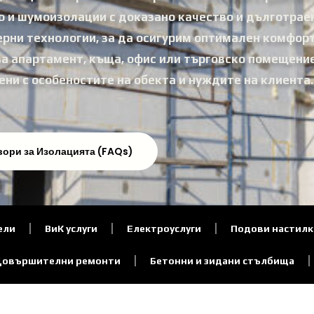
о и шумоизолации с доказано качество и дълготрае
рни технологии, за да осигурим оптимален комфорт
за апартамент, къща, офис или търговско помещени
ени с особеностите на обекта и нуждите на клиента.
вори за Изолацията (FAQs)
ели
ВиК услуги
Електроуслуги
Подови настилк
Довършителни ремонти
Бетонни и зидани стълбища