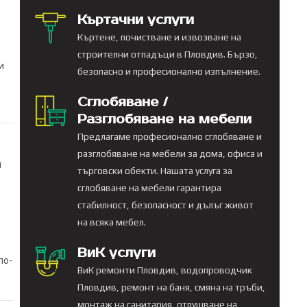
Къртачни услуги
Къртене, почистване и извозване на
строителни отпадъци в Пловдив. Бързо,
и
безопасно и професионално изпълнение.
Сглобяване /
Разглобяване на мебели
Предлагаме професионално сглобяване и
разглобяване на мебели за дома, офиса и
и
търговски обекти. Нашата услуга за
сглобяване на мебели гарантира
стабилност, безопасност и дълъг живот
на всяка мебел.
ВиК услуги
по-
ВиК ремонти Пловдив, водопроводчик
Пловдив, ремонт на баня, смяна на тръби,
монтаж на санитария, отпушване на