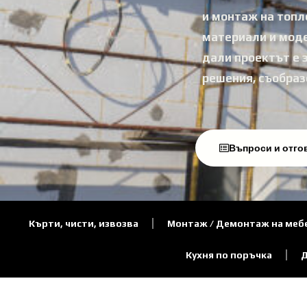
и монтаж на топл
материали и моде
дали проектът е 
решения, съобраз
Въпроси и отго
Кърти, чисти, извозва
Монтаж / Демонтаж на меб
Кухня по поръчка