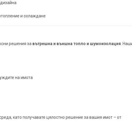
 дизайна
 отопление и охлаждане
ксни решения за
вътрешна и външна топло и шумоизолация
. Наш
уждите на имота
 среда, като получавате цялостно решение за вашия имот – от