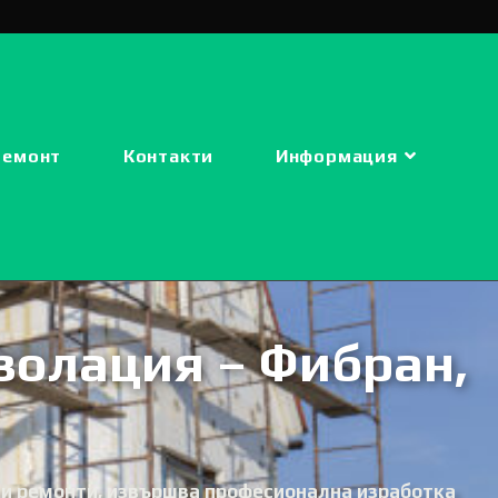
ремонт
Контакти
Информация
золация – Фибран,
и ремонти, извършва професионална изработка