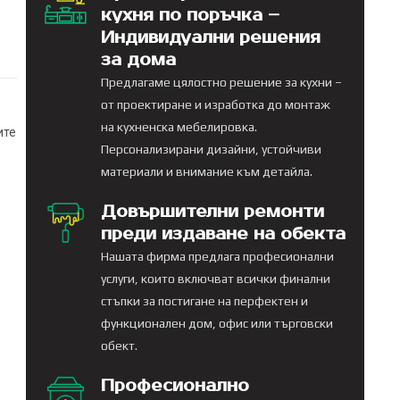
кухня по поръчка –
Индивидуални решения
за дома
Предлагаме цялостно решение за кухни –
от проектиране и изработка до монтаж
на кухненска мебелировка.
ите
Персонализирани дизайни, устойчиви
материали и внимание към детайла.
Довършителни ремонти
преди издаване на обекта
Нашата фирма предлага професионални
услуги, които включват всички финални
стъпки за постигане на перфектен и
функционален дом, офис или търговски
обект.
Професионално