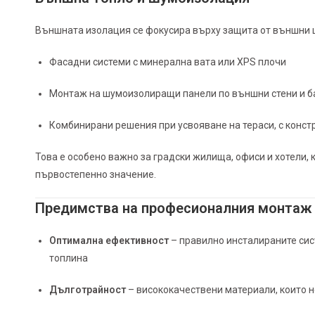
Външната изолация се фокусира върху защита от външни ш
Фасадни системи с минерална вата или XPS плочи
Монтаж на шумоизолиращи панели по външни стени и б
Комбинирани решения при усвояване на тераси, с конст
Това е особено важно за градски жилища, офиси и хотели, 
първостепенно значение.
Предимства на професионалния монтаж
Оптимална ефективност
– правилно инсталираните сис
топлина
Дълготрайност
– висококачествени материали, които н