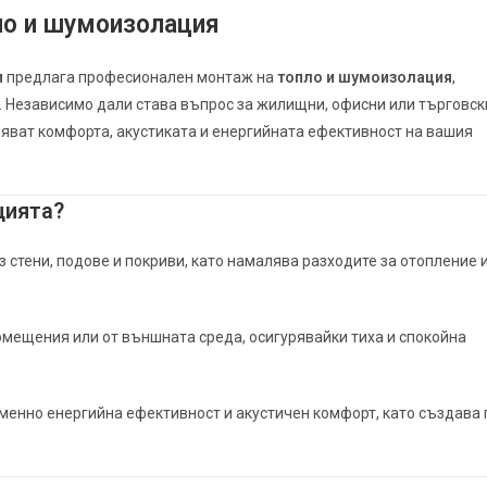
ло и шумоизолация
и
предлага професионален монтаж на
топло и шумоизолация
,
 Независимо дали става въпрос за жилищни, офисни или търговск
ряват комфорта, акустиката и енергийната ефективност на вашия
цията?
 стени, подове и покриви, като намалява разходите за отопление 
мещения или от външната среда, осигурявайки тиха и спокойна
енно енергийна ефективност и акустичен комфорт, като създава 