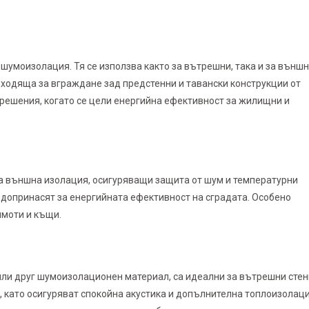
шумоизолация. Тя се използва както за вътрешни, така и за външ
дходяща за вграждане зад предстенни и тавански конструкции от
и решения, когато се цели енергийна ефективност за жилищни и
за външна изолация, осигуряващи защита от шум и температурни
о допринасят за енергийната ефективност на сградата. Особено
имоти и къщи.
или друг шумоизолационен материал, са идеални за вътрешни стен
, като осигуряват спокойна акустика и допълнителна топлоизолаци