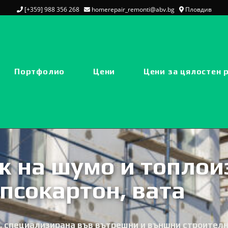
[+359] 988 356 268
homerepair_remonti@abv.bg
Пловдив
Портфолио
Цени
Цени за цялостен 
 на шумо и топлои
ипсокартон, вата
 специализирана във вътрешни и външни строителн