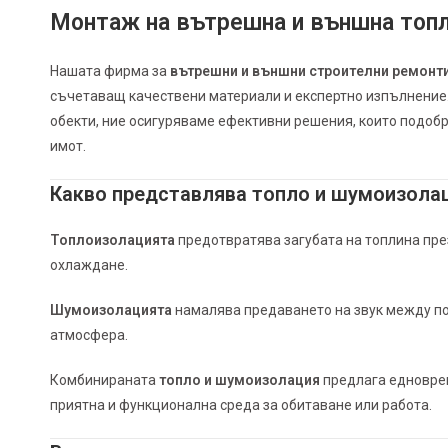
Монтаж на вътрешна и външна топ
Нашата фирма за
вътрешни и външни строителни ремонт
съчетаващ качествени материали и експертно изпълнение.
обекти, ние осигуряваме ефективни решения, които подоб
имот.
Какво представлява топло и шумоизола
Топлоизолацията
предотвратява загубата на топлина през
охлаждане.
Шумоизолацията
намалява предаването на звук между по
атмосфера.
Комбинираната
топло и шумоизолация
предлага едноврем
приятна и функционална среда за обитаване или работа.