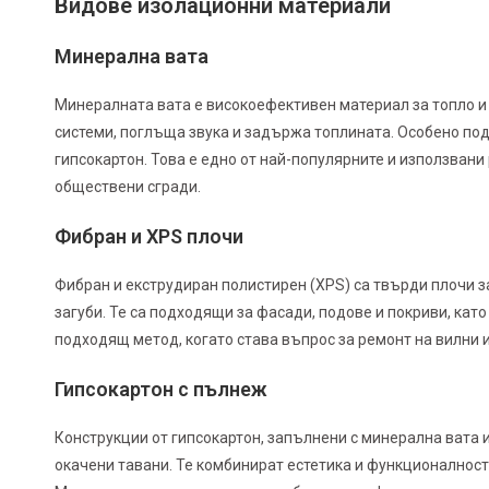
Видове изолационни материали
Минерална вата
Минералната вата е високоефективен материал за топло и 
системи, поглъща звука и задържа топлината. Особено по
гипсокартон. Това е едно от най-популярните и използван
обществени сгради.
Фибран и XPS плочи
Фибран и екструдиран полистирен (XPS) са твърди плочи 
загуби. Те са подходящи за фасади, подове и покриви, кат
подходящ метод, когато става въпрос за ремонт на вилни 
Гипсокартон с пълнеж
Конструкции от гипсокартон, запълнени с минерална вата 
окачени тавани. Те комбинират естетика и функционалност