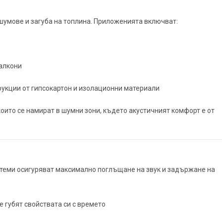
умове и загуба на топлина. Приложенията включват:
алкони
рукции от гипсокартон и изолационни материали
които се намират в шумни зони, където акустичният комфорт е от
теми осигуряват максимално поглъщане на звук и задържане на
е губят свойствата си с времето