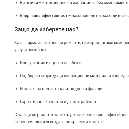
Естетика
– интегриране на изолацията без компромис с
Енергийна ефективност
– намаляване на разходите за
Защо да изберете нас?
Като фирма за вътрешни ремонти, ние предлагаме компле
услуги включват:
Консултация и оценка на обекта
Подбор на подходящи изолационни материали според н
Монтаж на стени, тавани, подове и фасади
Гарантирано качество и дълготрайност
С нас ще се радвате на тиха, уютна и енергийно ефективна
първоначалния оглед до завършения монтаж.