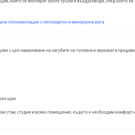
кции, които се монтират около тръби и въздуховоди, след което за
на топлоизолация с гипсокартон и минерална вата
ове с цел намаляване на загубите на топлина и звуковата предавк
арен шум
ски стаи, студия и всяко помещение, където е необходим комфорт 