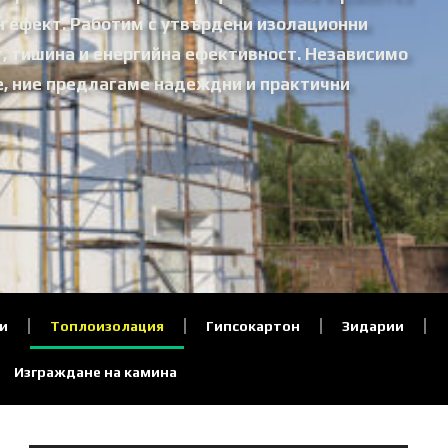
н ефект. Работим с утвърдени изолационни
, тишина и енергийна ефективност. Независимо
е, ние предлагаме надеждни и практични
и
Топлоизолация
Гипсокартон
Зидарии
Изграждане на камина