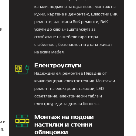
канали, подмяна на щрангове, монтаж на
кухни, къртене и демонтаж, цялостни ВиК
ремонти, частични ВиК ремонти, ВиК
ни
услуги до ключ.Нашата услуга за
сглобяване на мебели гарантира
стабилност, безопасност и дълъг живот
на всяка мебел.
Електроуслуги
Надеждни ел. ремонти в Пловдив от
квалифициран електротехник. Монтаж и
ремонт на електроинсталации, LED
осветление, електрически табла и
електроуреди за дома и бизнеса.
Монтаж на подови
и и
настилки и стенни
я.
облицовки