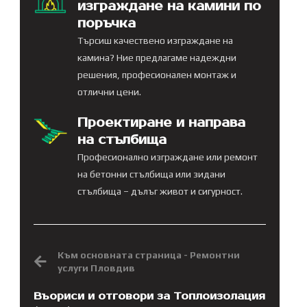
изграждане на камини по
поръчка
Търсиш качествено изграждане на
камина? Ние предлагаме надеждни
решения, професионален монтаж и
отлични цени.
Проектиране и направа
на стълбища
Професионално изграждане или ремонт
на бетонни стълбища или зидани
стълбища – дълъг живот и сигурност.
Към основната страница - Ремонтни
услуги Пловдив
Въориси и отговори за Топлоизолация