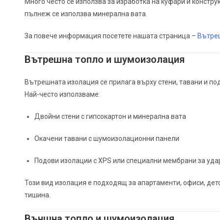
Много често се използва за изработка на куфари и констру
пълнеж се използва минерална вата.
За повече информация посетете нашата страница –
Вътреш
Вътрешна топло и шумоизолация
Вътрешната изолация се прилага върху стени, тавани и под
Най-често използваме:
Двойни стени с гипсокартон и минерална вата
Окачени тавани с шумоизолационни панели
Подови изолации с XPS или специални мембрани за уд
Този вид изолация е подходящ за апартаменти, офиси, дет
тишина.
Външна топло и шумоизолация