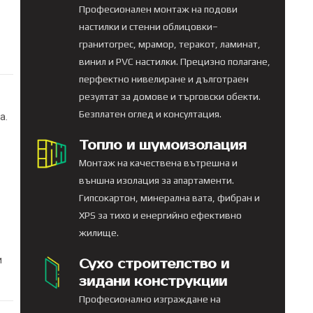
Професионален монтаж на подови
настилки и стенни облицовки–
гранитогрес, мрамор, теракот, ламинат,
винил и PVC настилки. Прецизно полагане,
перфектно нивелиране и дълготраен
резултат за домове и търговски обекти.
Безплатен оглед и консултация.
а.
Топло и шумоизолация
Монтаж на качествена вътрешна и
външна изолация за апартаменти.
Гипсокартон, минерална вата, фибран и
XPS за тихо и енергийно ефективно
жилище.
и
Сухо строителство и
зидани конструкции
Професионално изграждане на